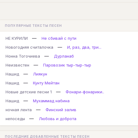
ПОПУЛЯРНЫЕ ТЕКСТЫ ПЕСЕН
—
НЕ КУРИЛИ
Не сбивай с пути
—
Новогодняя считалочка
И, раз, два, три...
—
Нонна Тогочиева
Дурланаб
—
Неизвестен
Паровозик тыр-тыр-тыр
—
Нашид
Лиякун
—
Нашид
Кунту Мейтан
—
Новые детские песни 1
Фонари-фонарики..
—
Нашид
Мухаммад набина
—
ночная лента
Финский залив
—
непоседы
Любовь и доброта
ПОСЛЕДНИЕ ДОБАВЛЕННЫЕ ТЕКСТЫ ПЕСЕН