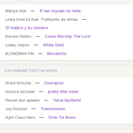
—
Mariya Star
Я так скучаю по тебе.
—
Lirika Inverza feat. Trafikante de Almas
El Viajero y Su Sombra
—
Darwin Hobbs
Come Worship The Lord
—
сома, totpoc
White Gold
—
BLONDINKA-FM
Blonderful
СЛУЧАЙНЫЕ ТЕКСТЫ ПЕСЕН
—
Grant Knoche
Downpour
—
monica michael
pretty little sister
—
Песни про армию
Часы пробили
—
Joy Division
Transmission
—
Gym Class Hero
Drnk Txt Rmeo