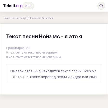
Teksti
.org
АБВ
Ru
А
Б
В
Г
Д
Е
Ж
З
Тексты песен
/
Н
/
Нойз мс
/
я это я
И
К
Л
М
Н
О
П
Р
С
Текст песни Нойз мс - я это я
Т
У
Ф
Х
Ц
Ч
Ш
Э
Ю
Я
En
A
B
C
D
E
F
G
Просмотров: 29
0 чел. считают текст песни верным
H
I
J
K
L
M
N
O
P
0 чел. считают текст песни неверным
Q
R
S
T
U
V
W
X
Y
На этой странице находится текст песни Нойз мс
Z
#
- я это я, а также перевод песни и видео или клип.