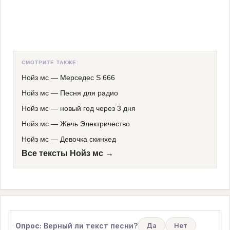
СМОТРИТЕ ТАКЖЕ:
Нойз мс
—
Мерседес S 666
Нойз мс
—
Песня для радио
Нойз мс
—
новый год через 3 дня
Нойз мс
—
Жечь Электричество
Нойз мс
—
Девочка скинхед
Все тексты Нойз мс →
Опрос:
Верный ли текст песни?
Да
Нет