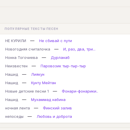
ПОПУЛЯРНЫЕ ТЕКСТЫ ПЕСЕН
—
НЕ КУРИЛИ
Не сбивай с пути
—
Новогодняя считалочка
И, раз, два, три...
—
Нонна Тогочиева
Дурланаб
—
Неизвестен
Паровозик тыр-тыр-тыр
—
Нашид
Лиякун
—
Нашид
Кунту Мейтан
—
Новые детские песни 1
Фонари-фонарики..
—
Нашид
Мухаммад набина
—
ночная лента
Финский залив
—
непоседы
Любовь и доброта