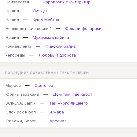
—
Неизвестен
Паровозик тыр-тыр-тыр
—
Нашид
Лиякун
—
Нашид
Кунту Мейтан
—
Новые детские песни 1
Фонари-фонарики..
—
Нашид
Мухаммад набина
—
ночная лента
Финский залив
—
непоседы
Любовь и доброта
ПОСЛЕДНИЕ ДОБАВЛЕННЫЕ ТЕКСТЫ ПЕСЕН
—
Морроз
Святогор
—
Юрины тараканы
Дом там, где хвост
—
SCIRENA, Jamik
Так много лишнего
—
Слон рок н рол
Я жаба
—
Флэджи, Soahr
Арсенал