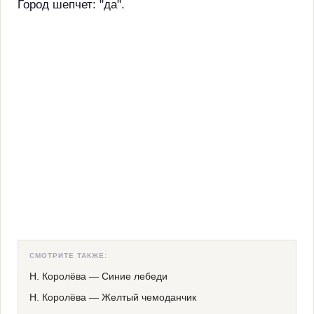
Город шепчет: "да".
СМОТРИТЕ ТАКЖЕ:
Н. Королёва
—
Синие лебеди
Н. Королёва
—
Желтый чемоданчик