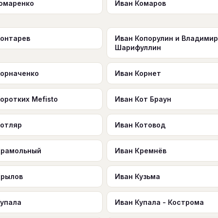
комаренко
Иван Комаров
Контарев
Иван Копорулин и Владимир
Шарифуллин
Корначенко
Иван Корнет
оротких Mefisto
Иван Кот Браун
Котляр
Иван Котовод
Крамольный
Иван Кремнёв
Крылов
Иван Кузьма
Купала
Иван Купала - Кострома