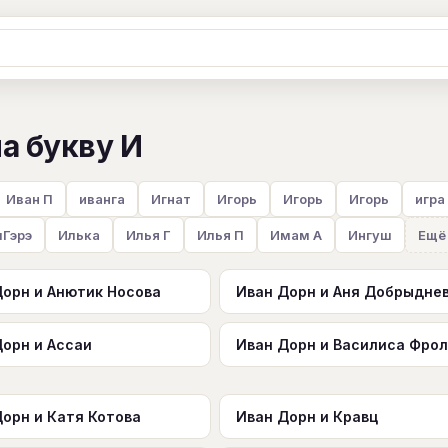
Ж
З
И
К
Л
М
Н
О
П
а букву И
B
C
D
E
F
G
H
I
J
Y
Z
#
Иван П
иванга
Игнат
Игорь
Игорь
Игорь
игра
лГэрэ
Илька
Илья Г
Илья П
Имам А
Ингуш
Ещё
Дорн и Анютик Носова
Иван Дорн и Аня Добрыдне
Дорн и Ассаи
Иван Дорн и Василиса Фро
Дорн и Катя Котова
Иван Дорн и Кравц