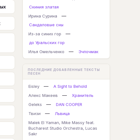
ных
Скиния златая
—
Ирина Сурина
х
Сандаловые сны
—
Из-за синих гор
до Уральских гор
—
Илья Омельченко
Эчпочмак
ПОСЛЕДНИЕ ДОБАВЛЕННЫЕ ТЕКСТЫ
ПЕСЕН
—
Eisley
A Sight to Behold
—
Алекс Макеев
Хранитель
—
Geleks
DAN COOPER
—
Твизи
Львица
Malek El Yaman, Mike Massy feat.
Bucharest Studio Orchestra, Lucas
Sakr