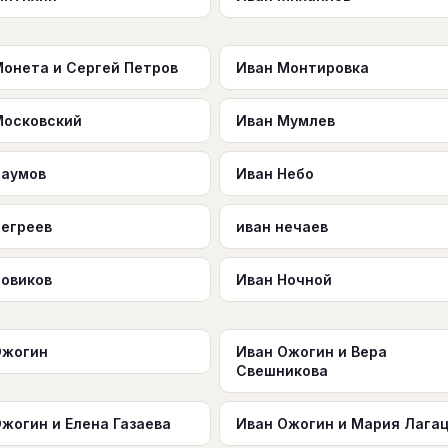
Монета и Сергей Петров
Иван Монтировка
Московский
Иван Мумлев
Наумов
Иван Небо
Негреев
иван нечаев
Новиков
Иван Ночной
Ожогин
Иван Ожогин и Вера
Свешникова
жогин и Елена Газаева
Иван Ожогин и Мария Лага