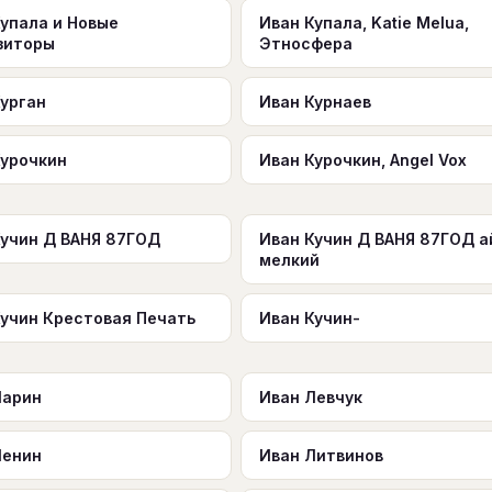
Купала и Новые
Иван Купала, Katie Melua,
зиторы
Этносфера
Курган
Иван Курнаев
Курочкин
Иван Курочкин, Angel Vox
Кучин Д ВАНЯ 87ГОД
Иван Кучин Д ВАНЯ 87ГОД а
мелкий
Кучин Крестовая Печать
Иван Кучин-
Ларин
Иван Левчук
Ленин
Иван Литвинов