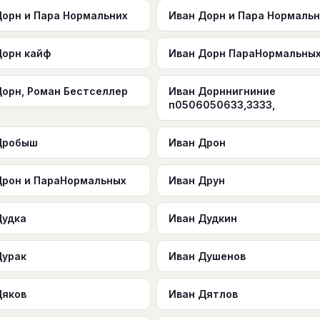
Дорн и Пара Нормальних
Иван Дорн и Пара Нормаль
Дорн кайф
Иван Дорн ПараНормальны
Дорн, Роман Бестселлер
Иван Дорннигниние
п0506050633,3333,
Дробыш
Иван Дрон
Дрон и ПараНормальных
Иван Друн
Дудка
Иван Дудкин
Дурак
Иван Душенов
Дяков
Иван Дятлов