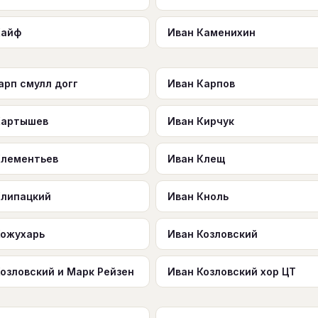
Кайф
Иван Каменихин
арп смулл догг
Иван Карпов
Картышев
Иван Кирчук
Клементьев
Иван Клещ
Клипацкий
Иван Кноль
Кожухарь
Иван Козловский
озловский и Марк Рейзен
Иван Козловский хор ЦТ