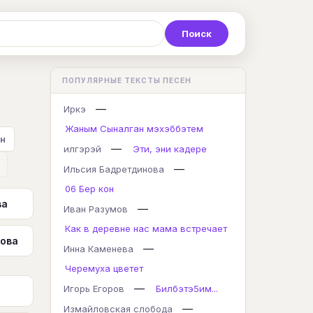
Р
С
Т
У
Ф
Х
Ц
ПОПУЛЯРНЫЕ ТЕКСТЫ ПЕСЕН
K
L
M
N
O
P
Q
—
Иркэ
Жаным Сыналган мэхэббэтем
 н
—
илгэрэй
Эти, эни кадере
—
Ильсия Бадретдинова
06 Бер кон
ва
—
Иван Разумов
Как в деревне нас мама встречает
лова
—
Инна Каменева
Черемуха цветет
—
Игорь Егоров
Билбэтэ5им...
—
Измайловская слобода