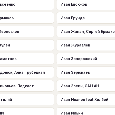
Евсеенко
Иван Евсюков
Ермаков
Иван Ерунда
Жерновков
Иван Жипан, Сергей Ермако
Жулей
Иван Журавлёв
Замотаев
Иван Запорожский
Здонюк, Анна Трубецкая
Иван Зерюкаев
иновьев. Подкаст
Иван Зосин, GALLAH
 гелий
Иван Иванов feat Хелбой
ИИ
Иван Ильин