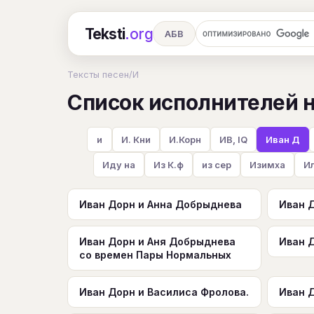
Teksti
.org
АБВ
Ru
А
Б
В
Г
Д
Е
Тексты песен
/
И
Список исполнителей н
Ч
Ш
Э
Ю
Я
En
A
R
S
T
U
V
W
X
и
И. Кни
И.Корн
ИВ, IQ
Иван Д
Иду на
Из К.ф
из сер
Изимха
И
Иван Дорн и Анна Добрыднева
Иван 
Иван Дорн и Аня Добрыднева
Иван 
со времен Пары Нормальных
Иван Дорн и Василиса Фролова.
Иван 