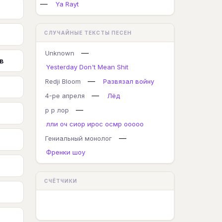
—
Ya Rayt
СЛУЧАЙНЫЕ ТЕКСТЫ ПЕСЕН
—
Unknown
в
Yesterday Don't Mean Shit
—
Redji Bloom
Развязал войну
—
4-ре апреля
Лёд
—
р р лор
лли оч сиор ирос осмр ооооо
—
Гениальный монолог
Френки шоу
СЧЁТЧИКИ