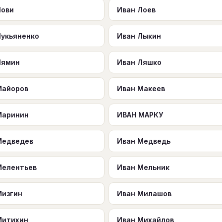
Лови
Иван Лоев
Лукьяненко
Иван Лыкин
Лямин
Иван Ляшко
Майоров
Иван Макеев
Маринин
ИВАН МАРКУ
Медведев
Иван Медведь
Мелентьев
Иван Мельник
Мизгин
Иван Милашов
Митихин
Иван Михайлов