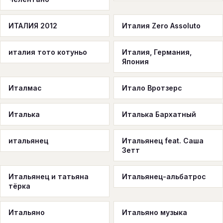
ИТАЛИЯ 2012
Италия Zero Assoluto
италия тото котуньо
Италия, Германия,
Япония
Италмас
Итало Вротзерс
Италька
Италька Бархатный
итальянец
Итальянец feat. Саша
Зетт
Итальянец и татьяна
Итальянец-альбатрос
тёрка
Итальяно
Итальяно музыка