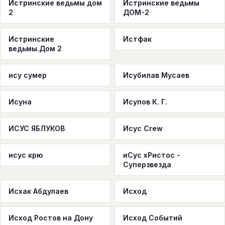
Истринские ведьмы дом
Истринские ведьмы
2
ДОМ-2
Истринские
Истфак
ведьмы.Дом 2
ису сумер
Исубилав Мусаев
Исуна
Исупов К. Г.
ИСУС ЯБЛУКОВ
Исус Crew
исус крю
иСус хРистос -
Суперзвезда
Исхак Абдулаев
Исход
Исход Ростов на Дону
Исход Событий