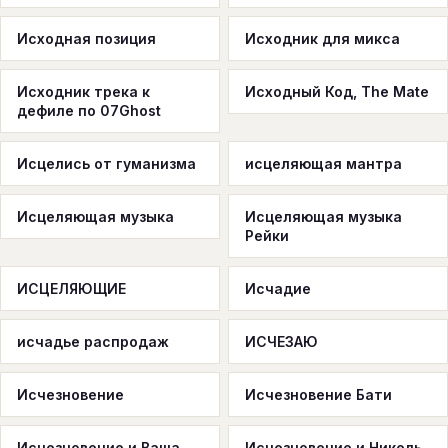
Исходная позиция
Исходник для микса
Исходник трека к
Исходный Код, The Mate
дефиле по 07Ghost
Исцелись от гуманизма
исцеляющая мантра
Исцеляющая музыка
Исцеляющая музыка
Рейки
ИСЦЕЛЯЮЩИЕ
Исчадие
исчадье распродаж
ИСЧЕЗАЮ
Исчезновение
Исчезновение Бати
Исчезновение и Ваша
Исчезновение и Никель