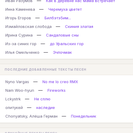
—
Иван Разумов
Как в деревне нас мама встречает
—
Инна Каменева
Черемуха цветет
—
Игорь Егоров
Билбэтэ5им...
—
Измайловская слобода
Скиния златая
—
Ирина Сурина
Сандаловые сны
—
Из-за синих гор
до Уральских гор
—
Илья Омельченко
Эчпочмак
ПОСЛЕДНИЕ ДОБАВЛЕННЫЕ ТЕКСТЫ ПЕСЕН
—
Nyno Vargas
No me lo creo RMX
—
Nam Woo-hyun
Fireworks
—
Lckystrk
Не сплю
—
опитукей
наследие
—
Chonyatsky, Алёша Герман
Понедельник