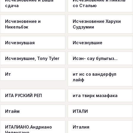
сдача
со Сталью
Исчезновение и
Исчезновение Харухи
Никельбэк
Судзумии
Исчезнувшая
Исчезнувшие
Исчезнувшие, Tony Tyler
Исэн- сау булыгыз...
Ит
ит ис со вандерфул
лайф
ИТА РУСКИЙ РЕП
ита твирк мазафака
Итайм
ИТАЛИ
ИТАЛИАНО.Андриано
Италия
Челентано