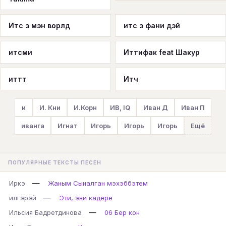
Итс э мэн ворлд
итс э фани дэй
итсми
Иттифак feat Шакур
иттт
Итч
и
И. Кни
И.Корн
ИВ, IQ
Иван Д
Иван П
иванга
Игнат
Игорь
Игорь
Игорь
Ещё
ПОПУЛЯРНЫЕ ТЕКСТЫ ПЕСЕН
—
Иркэ
Жаным Сыналган мэхэббэтем
—
илгэрэй
Эти, эни кадере
—
Ильсия Бадретдинова
06 Бер кон