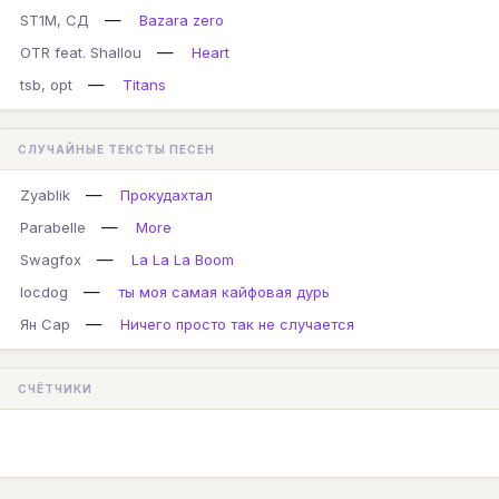
—
ST1M, СД
Bazara zero
—
OTR feat. Shallou
Heart
—
tsb, opt
Titans
СЛУЧАЙНЫЕ ТЕКСТЫ ПЕСЕН
—
Zyablik
Прокудахтал
—
Parabelle
More
—
Swagfox
La La La Boom
—
locdog
ты моя самая кайфовая дурь
—
Ян Сар
Ничего просто так не случается
СЧЁТЧИКИ