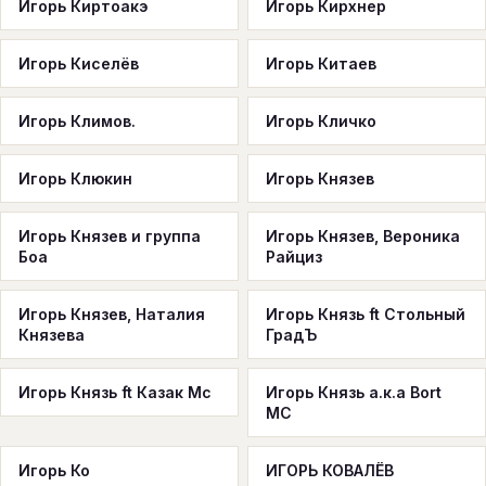
Игорь Киртоакэ
Игорь Кирхнер
Игорь Киселёв
Игорь Китаев
Игорь Климов.
Игорь Кличко
Игорь Клюкин
Игорь Князев
Игорь Князев и группа
Игорь Князев, Вероника
Боа
Райциз
Игорь Князев, Наталия
Игорь Князь ft Cтольный
Князева
ГрадЪ
Игорь Князь ft Казак Мс
Игорь Князь а.к.а Bort
МС
Игорь Ко
ИГОРЬ КОВАЛЁВ