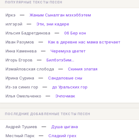
ПОПУЛЯРНЫЕ ТЕКСТЫ ПЕСЕН
—
Иркэ
Жаным Сыналган мэхэббэтем
—
илгэрэй
Эти, эни кадере
—
Ильсия Бадретдинова
06 Бер кон
—
Иван Разумов
Как в деревне нас мама встречает
—
Инна Каменева
Черемуха цветет
—
Игорь Егоров
Билбэтэ5им...
—
Измайловская слобода
Скиния златая
—
Ирина Сурина
Сандаловые сны
—
Из-за синих гор
до Уральских гор
—
Илья Омельченко
Эчпочмак
ПОСЛЕДНИЕ ДОБАВЛЕННЫЕ ТЕКСТЫ ПЕСЕН
—
Андрей Тушиев
Душа цыгана
—
Местный Парк
Сладкий грех