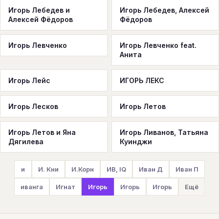
Игорь Лебедев и
Игорь Лебедев, Алексей
Алексей Фёдоров
Фёдоров
Игорь Левченко
Игорь Левченко feat.
Анита
Игорь Лейс
ИГОРЬ ЛЕКС
Игорь Лесков
Игорь Летов
Игорь Летов и Яна
Игорь Ливанов, Татьяна
Дягилева
Куинджи
и
И. Кни
И.Корн
ИВ, IQ
Иван Д
Иван П
иванга
Игнат
Игорь
Игорь
Игорь
Ещё