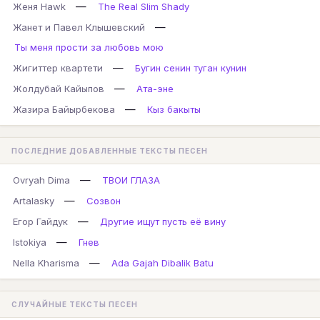
—
Женя Hawk
The Real Slim Shady
—
Жанет и Павел Клышевский
Ты меня прости за любовь мою
—
Жигиттер квартети
Бугин сенин туган кунин
—
Жолдубай Кайыпов
Ата-эне
—
Жазира Байырбекова
Кыз бакыты
ПОСЛЕДНИЕ ДОБАВЛЕННЫЕ ТЕКСТЫ ПЕСЕН
—
Ovryah Dima
ТВОИ ГЛАЗА
—
Artalasky
Созвон
—
Егор Гайдук
Другие ищут пусть её вину
—
Istokiya
Гнев
—
Nella Kharisma
Ada Gajah Dibalik Batu
СЛУЧАЙНЫЕ ТЕКСТЫ ПЕСЕН