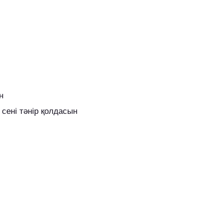
н
сені тәнір қолдасын