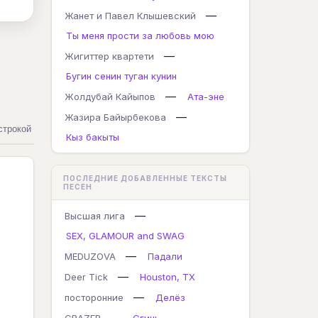
—
Жанет и Павел Клышевский
Ты меня прости за любовь мою
—
Жигиттер квартети
Бугин сенин туган кунин
—
Жолдубай Кайыпов
Ата-эне
—
Жазира Байырбекова
строкой
Кыз бакыты
ПОСЛЕДНИЕ ДОБАВЛЕННЫЕ ТЕКСТЫ
ПЕСЕН
—
Высшая лига
SEX, GLAMOUR and SWAG
—
MEDUZOVA
Падали
—
Deer Tick
Houston, TX
—
посторонние
Делёз
—