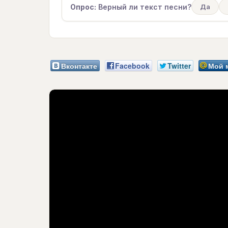
Опрос:
Верный ли текст песни?
Да
Вконтакте
Facebook
Twitter
Мой 