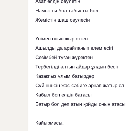
Азат елдін сәулетін
Намысты бол табысты бол
Жемістін шаш сәулесін
Үнімен онын жыр еткен
Ашылды да арайланып әлем есігі
Сезімбей туған жүректен
Тербетілді алтын айдар ұлдын бесігі
Қазақпыз ұлым батырдер
Сүйіншісін жас сәбиге арнап жатыр ел
Қабыл боп елдін батасы
Батыр бол деп атын қойды онын атасы
Қайырмасы.