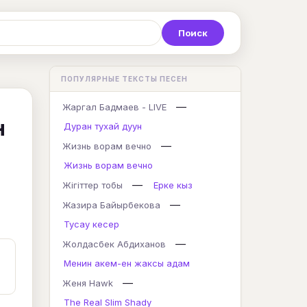
Р
С
Т
У
Ф
Х
Ц
ПОПУЛЯРНЫЕ ТЕКСТЫ ПЕСЕН
K
L
M
N
O
P
Q
—
Жаргал Бадмаев - LIVE
н
Дуран тухай дуун
—
Жизнь ворам вечно
Жизнь ворам вечно
—
Жігіттер тобы
Ерке кыз
—
Жазира Байырбекова
Тусау кесер
—
Жолдасбек Абдиханов
Менин акем-ен жаксы адам
—
Женя Hawk
The Real Slim Shady