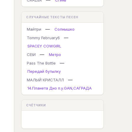
CRAZER
Сгинь
СЛУЧАЙНЫЕ ТЕКСТЫ ПЕСЕН
—
Майтри
Солнышко
—
Tommy February6
SPACEY COWGIRL
—
СЕtИ
Метро
—
Pass The Bottle
Передай бутылку
—
МАЛЫЙ КРИСТАЛЛ
14.Планета Дно п.у.GAN,САГРАДА
СЧЁТЧИКИ