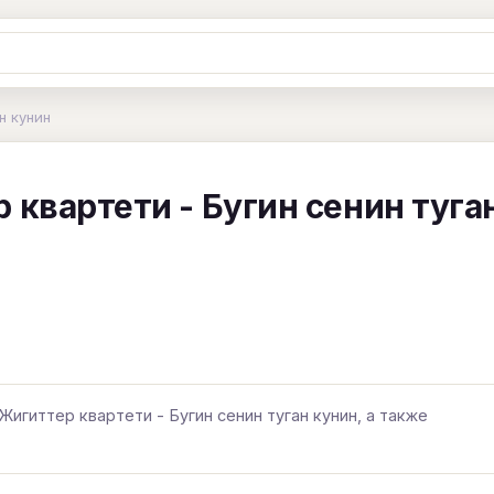
Ж
З
И
К
Л
М
Н
О
П
н кунин
B
C
D
E
F
G
H
I
J
 квартети - Бугин сенин туга
Y
Z
#
Жигиттер квартети - Бугин сенин туган кунин, а также