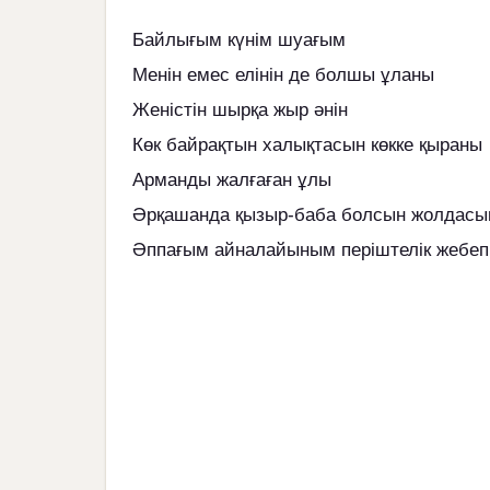
Байлығым күнім шуағым
Менін емес елінін де болшы ұланы
Женістін шырқа жыр әнін
Көк байрақтын халықтасын көкке қыраны
Арманды жалғаған ұлы
Әрқашанда қызыр-баба болсын жолдасы
Әппағым айналайыным періштелік жебеп 