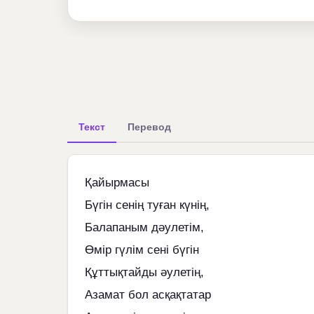
Текст
Перевод
Қайырмасы
Бүгін сенің туған күнің,
Балапаным дәулетім,
Өмір гүлім сені бүгін
Құттықтайды әулетің,
Азамат бол асқақтатар