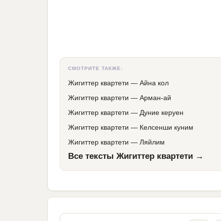
СМОТРИТЕ ТАКЖЕ:
Жигиттер квартети
—
Айна кол
Жигиттер квартети
—
Арман-ай
Жигиттер квартети
—
Дуние керуен
Жигиттер квартети
—
Келсенши куним
Жигиттер квартети
—
Ляйлим
Все тексты Жигиттер квартети →