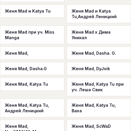
Женя Mad и Katya Tu
Женя Mad и Katya
Tu,Андрей Леницкий
Женя Mad при уч. Miss
Женя Mad х Дима
Manga
Уникал
Женя Mad,
Женя Mad, Dasha. G.
Женя Mad, Dasha.G
Женя Mad, DyJoik
Женя Mad, Katya Tu
Женя Mad, Katya Tu при
уч. Леша Свик
Женя Mad, Katya Tu,
Женя Mad, Katya Tu,
Андрей Леницкий
Ваха
Женя Mad,
Женя Mad, ScWaD