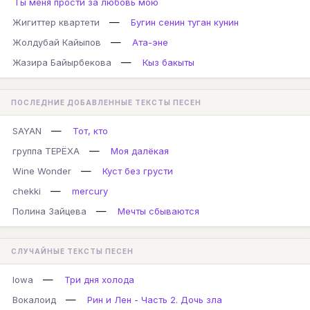
Ты меня прости за любовь мою
—
Жигиттер квартети
Бугин сенин туган кунин
—
Жолдубай Кайыпов
Ата-эне
—
Жазира Байырбекова
Кыз бакыты
ПОСЛЕДНИЕ ДОБАВЛЕННЫЕ ТЕКСТЫ ПЕСЕН
—
SAYAN
Тот, кто
—
группа ТЕРЁХА
Моя далёкая
—
Wine Wonder
Куст без грусти
—
chekki
mercury
—
Полина Зайцева
Мечты сбываются
СЛУЧАЙНЫЕ ТЕКСТЫ ПЕСЕН
—
lowa
Три дня холода
—
Вокалоид
Рин и Лен - Часть 2. Дочь зла