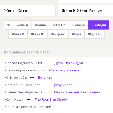
Женя і Катя
Женя К.2 feat. Exalive
ж
жаль н
Жанна
ЖГУТ f
Железн
Женщин
Женя К
Женя Ю
Жидовс
Жовя
Журавл
ПОПУЛЯРНЫЕ ТЕКСТЫ ПЕСЕН
—
Жаргал Бадмаев - LIVE
Дуран тухай дуун
—
Жизнь ворам вечно
Жизнь ворам вечно
—
Жігіттер тобы
Ерке кыз
—
Жазира Байырбекова
Тусау кесер
—
Жолдасбек Абдиханов
Менин акем-ен жаксы адам
—
Женя Hawk
The Real Slim Shady
—
Жанет и Павел Клышевский