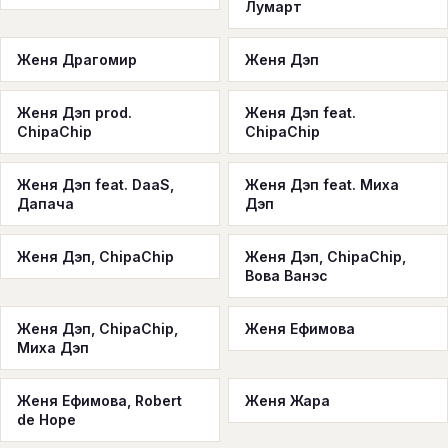
Лумарт
Женя Драгомир
Женя Дэп
Женя Дэп prod.
Женя Дэп feat.
ChipaChip
ChipaChip
Женя Дэп feat. DaaS,
Женя Дэп feat. Миха
Дапача
Дэп
Женя Дэп, ChipaChip
Женя Дэп, ChipaChip,
Вова Ванэс
Женя Дэп, ChipaChip,
Женя Ефимова
Миха Дэп
Женя Ефимова, Robert
Женя Жара
de Hope