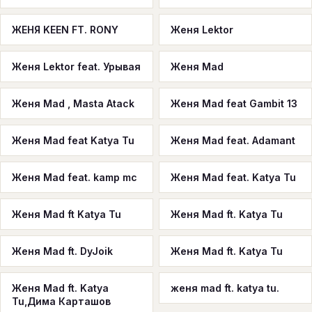
ЖЕНЯ KEEN FT. RONY
Женя Lektor
Женя Lektor feat. Урывая
Женя Mad
Женя Mad , Masta Atack
Женя Mad feat Gambit 13
Женя Mad feat Katya Tu
Женя Mad feat. Adamant
Женя Mad feat. kamp mc
Женя Mad feat. Katya Tu
Женя Mad ft Katya Tu
Женя Mad ft. Katya Tu
Женя Mad ft. DyJoik
Женя Mad ft. Katya Tu
Женя Mad ft. Katya
женя mad ft. katya tu.
Tu,Дима Карташов