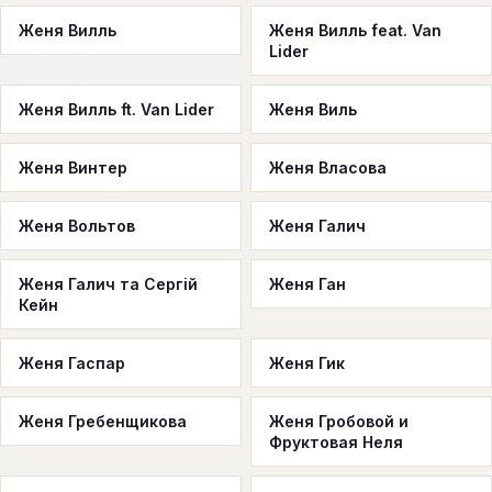
Женя Вилль
Женя Вилль feat. Van
Lider
Женя Вилль ft. Van Lider
Женя Виль
Женя Винтер
Женя Власова
Женя Вольтов
Женя Галич
Женя Галич та Сергій
Женя Ган
Кейн
Женя Гаспар
Женя Гик
Женя Гребенщикова
Женя Гробовой и
Фруктовая Неля