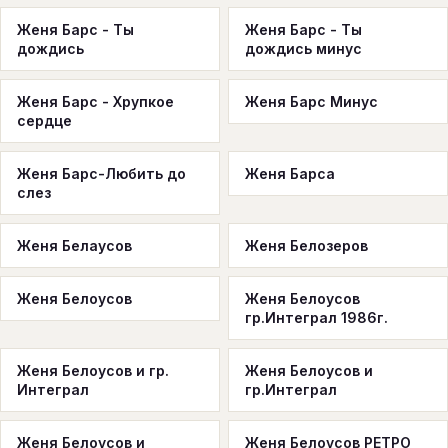
Женя Барс - Ты
Женя Барс - Ты
дождись
дождись минус
Женя Барс - Хрупкое
Женя Барс Минус
сердце
Женя Барс-Любить до
Женя Барса
слез
Женя Белаусов
Женя Белозеров
Женя Белоусов
Женя Белоусов
гр.Интеграл 1986г.
Женя Белоусов и гр.
Женя Белоусов и
Интеграл
гр.Интеграл
Женя Белоусов и
Женя Белоусов РЕТРО