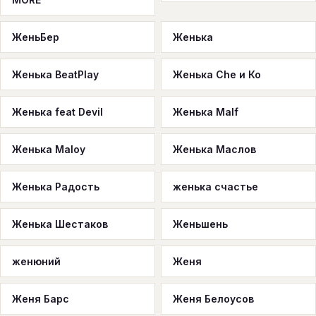
ЖеньБер
Женька
Женька BeatPlay
Женька Che и Ко
Женька feat Devil
Женька Malf
Женька Maloy
Женька Маслов
Женька Радость
женька счастье
Женька Шестаков
Женьшень
женюний
Женя
Женя Барс
Женя Белоусов