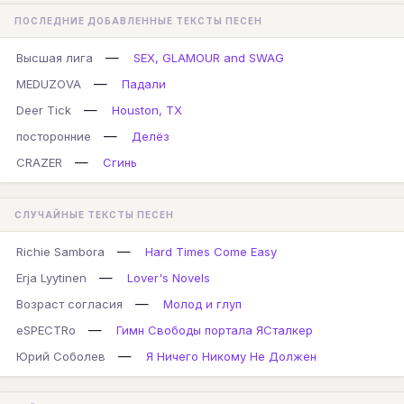
ПОСЛЕДНИЕ ДОБАВЛЕННЫЕ ТЕКСТЫ ПЕСЕН
—
Высшая лига
SEX, GLAMOUR and SWAG
—
MEDUZOVA
Падали
—
Deer Tick
Houston, TX
—
посторонние
Делёз
—
CRAZER
Сгинь
СЛУЧАЙНЫЕ ТЕКСТЫ ПЕСЕН
—
Richie Sambora
Hard Times Come Easy
—
Erja Lyytinen
Lover's Novels
—
Возраст согласия
Молод и глуп
—
eSPECTRo
Гимн Свободы портала ЯСталкер
—
Юрий Соболев
Я Ничего Никому Не Должен