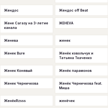
Жендос
Жендос off Beat
Жене Сагазу на 3-летие
ЖЕНЕVА
канала
Женева
женек
Женек Bure
Женёк ковольчук и
Татьяна Ткаченко
Женек Конявый
Женёк парамонов
Женек Черничкова
Женёк Черничкова feat.
Миша
ЖенёкRzsss
женёчек