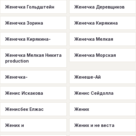
Женечка Гольдштейн
Женечка Деревщиков
Женечка Зорина
Женечка Кирякина
Женечка Кирякина-
Женечка Мелкая
Женечка Мелкая Никита
Женечка Морская
production
Женечка-
Женеше-Ай
Женис Искакова
Женис Сейдолла
Женисбек Елжас
Жених
Жених и
Жених и не веста