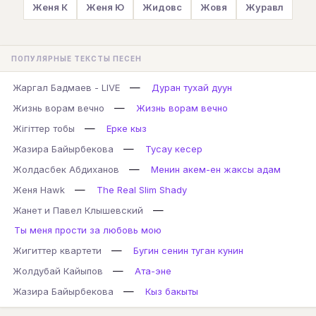
Женя К
Женя Ю
Жидовс
Жовя
Журавл
ПОПУЛЯРНЫЕ ТЕКСТЫ ПЕСЕН
—
Жаргал Бадмаев - LIVE
Дуран тухай дуун
—
Жизнь ворам вечно
Жизнь ворам вечно
—
Жігіттер тобы
Ерке кыз
—
Жазира Байырбекова
Тусау кесер
—
Жолдасбек Абдиханов
Менин акем-ен жаксы адам
—
Женя Hawk
The Real Slim Shady
—
Жанет и Павел Клышевский
Ты меня прости за любовь мою
—
Жигиттер квартети
Бугин сенин туган кунин
—
Жолдубай Кайыпов
Ата-эне
—
Жазира Байырбекова
Кыз бакыты