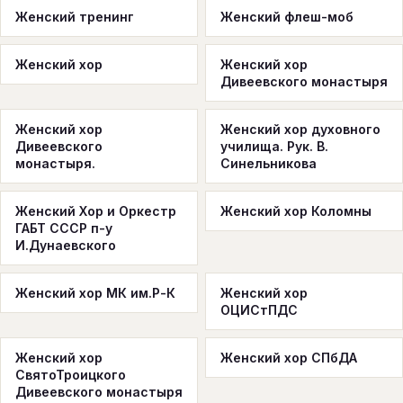
Женский тренинг
Женский флеш-моб
Женский хор
Женский хор
Дивеевского монастыря
Женский хор
Женский хор духовного
Дивеевского
училища. Рук. В.
монастыря.
Синельникова
Женский Хор и Оркестр
Женский хор Коломны
ГАБТ СССР п-у
И.Дунаевского
Женский хор МК им.Р-К
Женский хор
ОЦИСтПДС
Женский хор
Женский хор СПбДА
СвятоТроицкого
Дивеевского монастыря