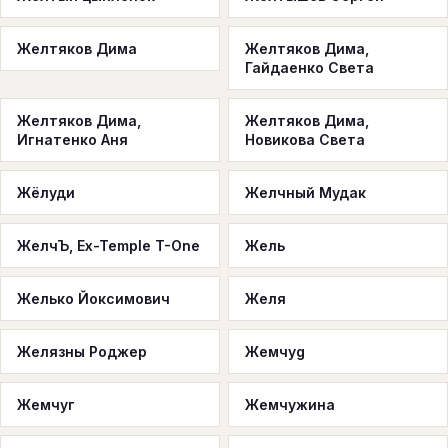
Желтяков Дима
Желтяков Дима,
Гайдаенко Света
Желтяков Дима,
Желтяков Дима,
Игнатенко Аня
Новикова Света
Жёлуди
Желчный Мудак
ЖелчЪ, Ex-Temple T-One
Жель
Желько Йоксимович
Желя
Желязны Роджер
Жемчуg
Жемчуг
Жемчужина