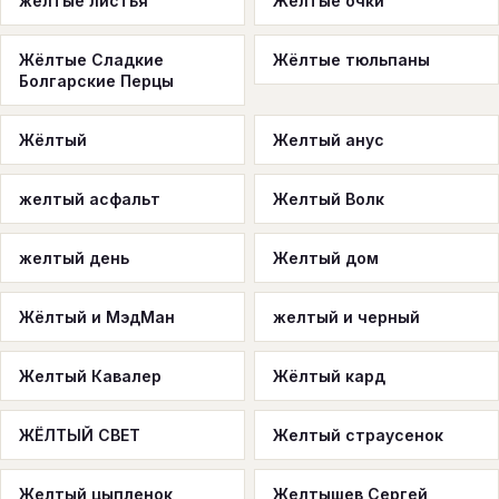
желтые листья
Жёлтые очки
Жёлтые Сладкие
Жёлтые тюльпаны
Болгарские Перцы
Жёлтый
Желтый анус
желтый асфальт
Желтый Волк
желтый день
Желтый дом
Жёлтый и МэдМан
желтый и черный
Желтый Кавалер
Жёлтый кард
ЖЁЛТЫЙ СВЕТ
Желтый страусенок
Желтый цыпленок
Желтышев Сергей