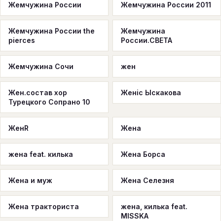
Жемчужина России
Жемчужина России 2011
Жемчужина России the
Жемчужина
pierces
России.СВЕТА
Жемчужина Сочи
жен
Жен.состав хор
Женic Ыскакова
Турецкого Сопрано 10
ЖенR
Жена
жена feat. килька
Жена Борса
Жена и муж
Жена Селезня
Жена тракториста
жена, килька feat.
MISSKA