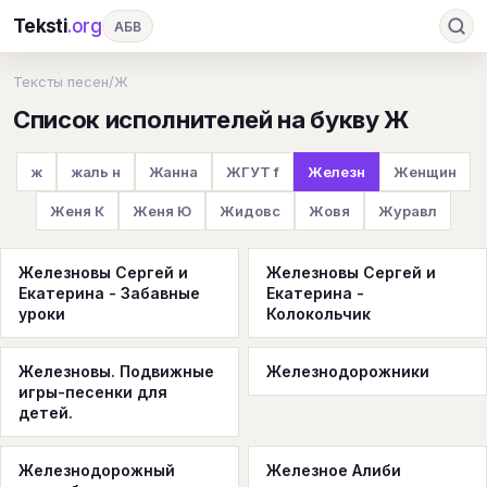
Teksti
.org
АБВ
Ru
А
Б
В
Г
Д
Е
Ж
З
Тексты песен
/
Ж
Список исполнителей на букву Ж
И
К
Л
М
Н
О
П
Р
С
Т
У
Ф
Х
Ц
Ч
Ш
Э
Ю
ж
жаль н
Жанна
ЖГУТ f
Железн
Женщин
Я
En
A
B
C
D
E
F
G
Женя К
Женя Ю
Жидовс
Жовя
Журавл
H
I
J
K
L
M
N
O
P
Железновы Сергей и
Железновы Сергей и
Q
R
S
T
U
V
W
X
Y
Екатерина - Забавные
Екатерина -
уроки
Колокольчик
Z
#
Железновы. Подвижные
Железнодорожники
игры-песенки для
детей.
Железнодорожный
Железное Алиби