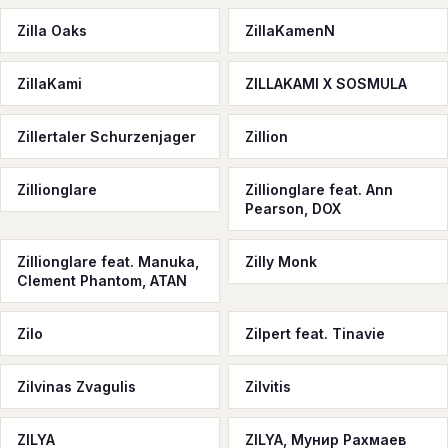
Zilla Oaks
ZillaKamenN
ZillaKami
ZILLAKAMI X SOSMULA
Zillertaler Schurzenjager
Zillion
Zillionglare
Zillionglare feat. Ann
Pearson, DOX
Zillionglare feat. Manuka,
Zilly Monk
Clement Phantom, ATAN
Zilo
Zilpert feat. Tinavie
Zilvinas Zvagulis
Zilvitis
ZILYA
ZILYA, Мунир Рахмаев