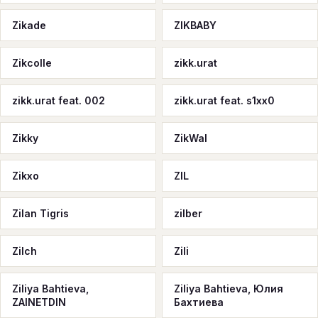
Zikade
ZIKBABY
Zikcolle
zikk.urat
zikk.urat feat. 002
zikk.urat feat. s1xx0
Zikky
ZikWal
Zikxo
ZIL
Zilan Tigris
zilber
Zilch
Zili
Ziliya Bahtieva,
Ziliya Bahtieva, Юлия
ZAINETDIN
Бахтиева