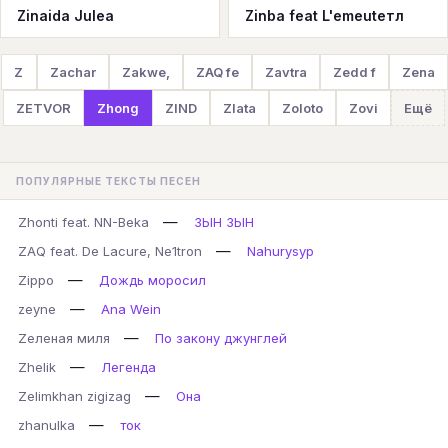
Zinaida Julea
Zinba feat L'emeuteтл
Z
Zachar
Zakwe,
ZAQ fe
Zavtra
Zedd f
Zena
ZETVOR
Zhong
ZIND
Zlata
Zoloto
Zovi
Ещё
ПОПУЛЯРНЫЕ ТЕКСТЫ ПЕСЕН
—
Zhonti feat. NN-Beka
ЗЫН ЗЫН
—
ZAQ feat. De Lacure, Ne1tron
Nahurysyp
—
Zippo
Дождь моросил
—
zeyne
Ana Wein
—
Zеленая миля
По закону джунглей
—
Zhelik
Легенда
—
Zelimkhan zigizag
Она
—
zhanulka
ток