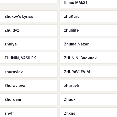
ft. mc MAkS1
Zhukov's Lyrics
zhuKuro
Zhuldyz
zhulilife
zhulya
Zhuma Nazar
ZHUNIN, VASILEK
ZHUNIN, Василек
zhuravlev
ZHURAVLEV M
Zhuravleva
zhuravli
Zhurdeni
Zhuuk
zhvfr
Zhxns