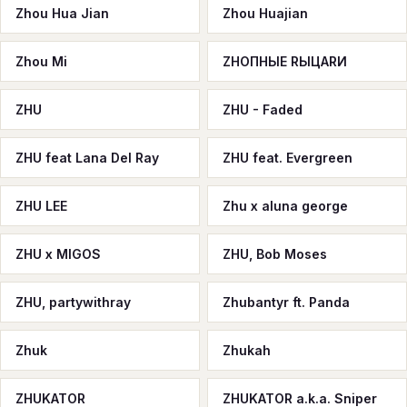
Zhou Hua Jian
Zhou Huajian
Zhou Mi
ZHOПНЫЕ RЫЦАRИ
ZHU
ZHU - Faded
ZHU feat Lana Del Ray
ZHU feat. Evergreen
ZHU LEE
Zhu x aluna george
ZHU x MIGOS
ZHU, Bob Moses
ZHU, partywithray
Zhubantyr ft. Panda
Zhuk
Zhukah
ZHUKATOR
ZHUKATOR a.k.a. Sniper