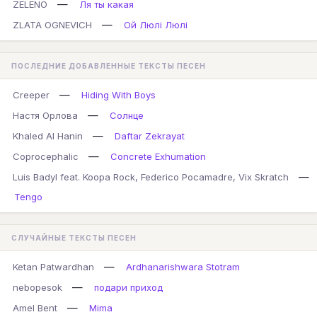
—
ZELENO
Ля ты какая
—
ZLATA OGNEVICH
Ой Люлі Люлі
ПОСЛЕДНИЕ ДОБАВЛЕННЫЕ ТЕКСТЫ ПЕСЕН
—
Creeper
Hiding With Boys
—
Настя Орлова
Солнце
—
Khaled Al Hanin
Daftar Zekrayat
—
Coprocephalic
Concrete Exhumation
—
Luis Badyl feat. Koopa Rock, Federico Pocamadre, Vix Skratch
Tengo
СЛУЧАЙНЫЕ ТЕКСТЫ ПЕСЕН
—
Ketan Patwardhan
Ardhanarishwara Stotram
—
nebopesok
подари приход
—
Amel Bent
Mima