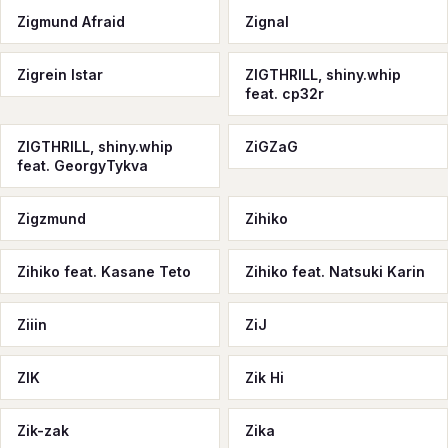
Zigmund Afraid
Zignal
Zigrein Istar
ZIGTHRILL, shiny.whip
feat. cp32r
ZIGTHRILL, shiny.whip
ZiGZaG
feat. GeorgyTykva
Zigzmund
Zihiko
Zihiko feat. Kasane Teto
Zihiko feat. Natsuki Karin
Ziiin
ZiJ
ZIK
Zik Hi
Zik-zak
Zika