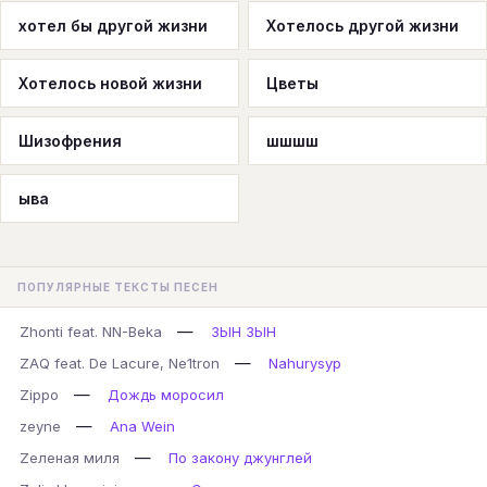
хотел бы другой жизни
Хотелось другой жизни
Хотелось новой жизни
Цветы
Шизофрения
шшшш
ыва
ПОПУЛЯРНЫЕ ТЕКСТЫ ПЕСЕН
—
Zhonti feat. NN-Beka
ЗЫН ЗЫН
—
ZAQ feat. De Lacure, Ne1tron
Nahurysyp
—
Zippo
Дождь моросил
—
zeyne
Ana Wein
—
Zеленая миля
По закону джунглей