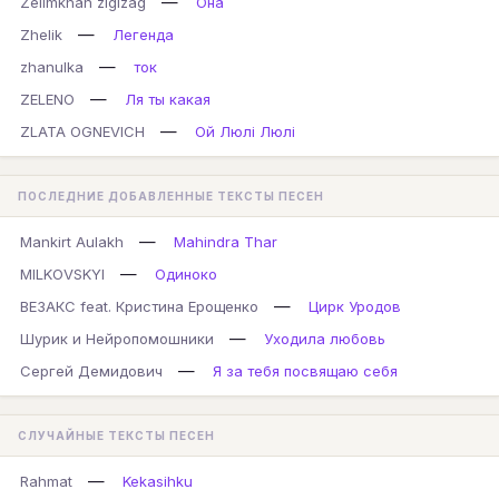
—
Zelimkhan zigizag
Она
—
Zhelik
Легенда
—
zhanulka
ток
—
ZELENO
Ля ты какая
—
ZLATA OGNEVICH
Ой Люлі Люлі
ПОСЛЕДНИЕ ДОБАВЛЕННЫЕ ТЕКСТЫ ПЕСЕН
—
Mankirt Aulakh
Mahindra Thar
—
MILKOVSKYI
Одиноко
—
ВЕЗАКС feat. Кристина Ерощенко
Цирк Уродов
—
Шурик и Нейропомошники
Уходила любовь
—
Сергей Демидович
Я за тебя посвящаю себя
СЛУЧАЙНЫЕ ТЕКСТЫ ПЕСЕН
—
Rahmat
Kekasihku