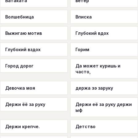
Ватаката
ветер
Волшебница
Вписка
Выжигаю мотив
Глубокий вдох
Глубокий вздох
Горим
Город дорог
Да может куришь и
часто,
Девочка моя
держа ээ заруку
Держи ёё за руку
Держи её за руку держи
ыф
Держи крепче.
Детство