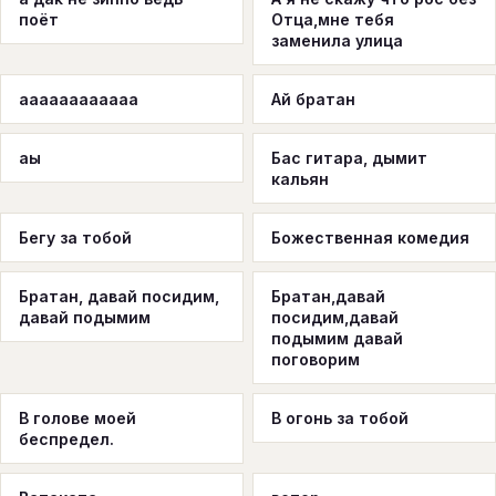
поёт
Отца,мне тебя
заменила улица
аааааааааааа
Ай братан
аы
Бас гитара, дымит
кальян
Бегу за тобой
Божественная комедия
Братан, давай посидим,
Братан,давай
давай подымим
посидим,давай
подымим давай
поговорим
В голове моей
В огонь за тобой
беспредел.