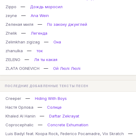
—
Zippo
Дождь моросил
—
zeyne
Ana Wein
—
Zеленая миля
По закону джунглей
—
Zhelik
Легенда
—
Zelimkhan zigizag
Она
—
zhanulka
ток
—
ZELENO
Ля ты какая
—
ZLATA OGNEVICH
Ой Люлі Люлі
ПОСЛЕДНИЕ ДОБАВЛЕННЫЕ ТЕКСТЫ ПЕСЕН
—
Creeper
Hiding With Boys
—
Настя Орлова
Солнце
—
Khaled Al Hanin
Daftar Zekrayat
—
Coprocephalic
Concrete Exhumation
—
Luis Badyl feat. Koopa Rock, Federico Pocamadre, Vix Skratch