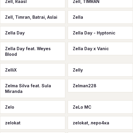
Zell, Raasl
Zell, TIMRAN
Zell, Timran, Batrai, Aslai
Zella
Zella Day
Zella Day - Hyptonic
Zella Day feat. Weyes
Zella Day x Vanic
Blood
ZelliX
Zelly
Zelma Silva feat. Sula
Zelman228
Miranda
Zelo
ZeLo MC
zelokat
zelokat, леро4ка