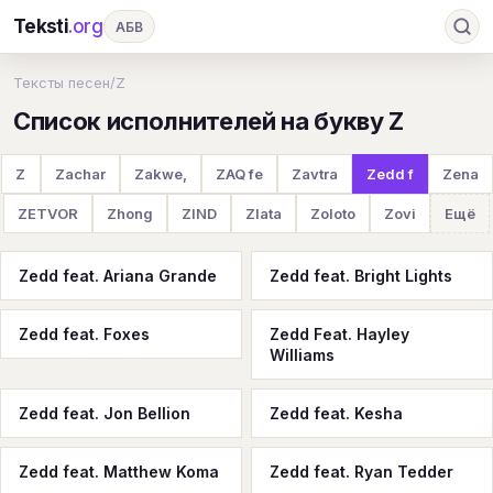
Teksti
.org
АБВ
Ru
А
Б
В
Г
Д
Е
Ж
З
Тексты песен
/
Z
Список исполнителей на букву Z
И
К
Л
М
Н
О
П
Р
С
Т
У
Ф
Х
Ц
Ч
Ш
Э
Ю
Z
Zachar
Zakwe,
ZAQ fe
Zavtra
Zedd f
Zena
Я
En
A
B
C
D
E
F
G
ZETVOR
Zhong
ZIND
Zlata
Zoloto
Zovi
Ещё
H
I
J
K
L
M
N
O
P
Zedd feat. Ariana Grande
Zedd feat. Bright Lights
Q
R
S
T
U
V
W
X
Y
Zedd feat. Foxes
Zedd Feat. Hayley
Z
#
Williams
Zedd feat. Jon Bellion
Zedd feat. Kesha
Zedd feat. Matthew Koma
Zedd feat. Ryan Tedder