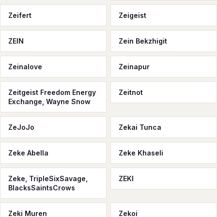
Zeifert
Zeigeist
ZEIN
Zein Bekzhigit
Zeinalove
Zeinapur
Zeitgeist Freedom Energy
Zeitnot
Exchange, Wayne Snow
ZeJoJo
Zekai Tunca
Zeke Abella
Zeke Khaseli
Zeke, TripleSixSavage,
ZEKI
BlacksSaintsCrows
Zeki Muren
Zekoi