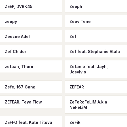
ZEEP, DVRK45
Zeeph
zeepy
Zeev Tene
Zeezee Adel
Zef
Zef Chidori
Zef feat. Stephanie Atala
zefaan, Thorii
Zefanio feat. Jayh,
Josylvio
Zefe, 167 Gang
ZEFEAR
ZEFEAR, Teya Flow
ZeFeRoFeLiM A.k.a
NeFeLiM
ZEFFO feat. Kate Titova
ZeFiR