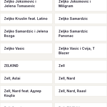
Zeljko Joksimovic i
Zeljko Joksimovic i
Jelena Tomasevic
Miligram
Zeljko Kruslin feat. Latino
Zeljko Samardzic
Zeljko Samardzic i Jelena
Zeljko Samardzic
Rozga
Panonac
Zeljko Vasic
Zeljko Vasic i Cvija, T
Blazer
ZELKIND
Zell
Zell, Aslai
Zell, Nard
Zell, Nard feat. Адлер
Zell, Nard, Raasl
Коцба