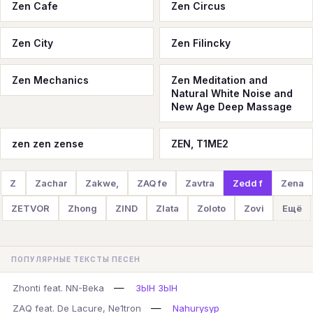
Zen Cafe
Zen Circus
Zen City
Zen Filincky
Zen Mechanics
Zen Meditation and
Natural White Noise and
New Age Deep Massage
zen zen zense
ZEN, T1ME2
Z
Zachar
Zakwe,
ZAQ fe
Zavtra
Zedd f
Zena
ZETVOR
Zhong
ZIND
Zlata
Zoloto
Zovi
Ещё
ПОПУЛЯРНЫЕ ТЕКСТЫ ПЕСЕН
—
Zhonti feat. NN-Beka
ЗЫН ЗЫН
—
ZAQ feat. De Lacure, Ne1tron
Nahurysyp