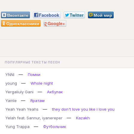
Вконтакте
Facebook
Twitter
Мой мир
Одноклассники
Google+
ПОПУЛЯРНЫЕ ТЕКСТЫ ПЕСЕН
—
YNNI
Помни
—
young
Whole night
—
Yergaliuly Gani
Акбулак
—
Yamle
Яратам
—
Yeah Yeah Yeahs
they don't love you like i love you
—
Yelah feat. Sannur, iyanereper
Kazakh
—
Yung Trappa
Футбольчик