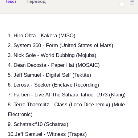
Текст
Перевод
1. Hiro Ohta - Kakera (MISO)
2. System 360 - Form (United States of Mars)
3. Nick Sole - World Dubbing (Mojuba)
4. Dean Decosta - Paper Hat (MOSAIC)
5. Jeff Samuel - Digital Self (Tektite)
6. Lerosa - Seeker (Enclave Recording)
7. Farben - Live At The Sahara Tahoe, 1973 (Klang)
8. Terre Thaemlitz - Class (Loco Dice remix) (Mule
Electronic)
9. Schatrax#10 (Schatrax)
10.Jeff Samuel - Witness (Trapez)