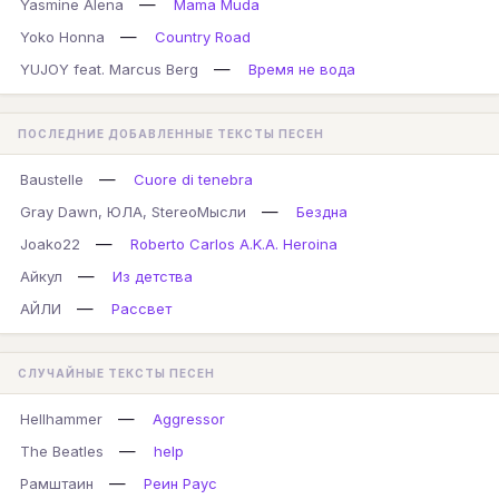
—
Yasmine Alena
Mama Muda
—
Yoko Honna
Country Road
—
YUJOY feat. Marcus Berg
Время не вода
ПОСЛЕДНИЕ ДОБАВЛЕННЫЕ ТЕКСТЫ ПЕСЕН
—
Baustelle
Cuore di tenebra
—
Gray Dawn, ЮЛА, StereoМысли
Бездна
—
Joako22
Roberto Carlos A.K.A. Heroina
—
Айкул
Из детства
—
АЙЛИ
Рассвет
СЛУЧАЙНЫЕ ТЕКСТЫ ПЕСЕН
—
Hellhammer
Aggressor
—
The Beatles
help
—
Рамштаин
Реин Раус