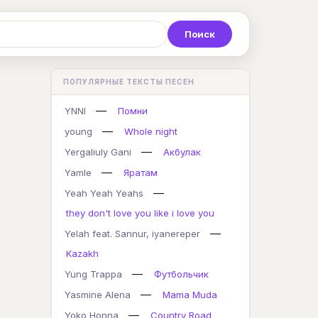
Р
С
Т
У
Ф
Х
Ц
ПОПУЛЯРНЫЕ ТЕКСТЫ ПЕСЕН
K
L
M
N
O
P
Q
—
YNNI
Помни
—
young
Whole night
—
Yergaliuly Gani
Акбулак
—
Yamle
Яратам
—
Yeah Yeah Yeahs
they don't love you like i love you
—
Yelah feat. Sannur, iyanereper
Kazakh
—
Yung Trappa
Футбольчик
—
Yasmine Alena
Mama Muda
—
Yoko Honna
Country Road