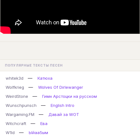
ПОПУЛЯРНЫЕ ТЕКСТЫ ПЕСЕН
—
whitek3d
Катюха
—
Wolfkrieg
Wolves Of Dirlewanger
—
WeirdStone
Гимн Арстоцки на русском
—
Wunschpunsch
English Intro
—
Wargaming.FM
Давай за WOT
—
Witchcraft
Ева
—
W1ld
Ыйаа5ым