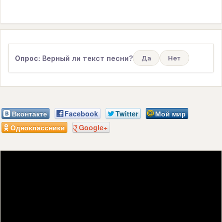
Опрос:
Верный ли текст песни?
Да
Нет
Вконтакте
Facebook
Twitter
Мой мир
Одноклассники
Google+