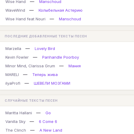
—
Wise Hand
Manschoud
—
WaveWind
Колыбельная Астерию
—
Wise Hand feat Nouri
Manschoud
ПОСЛЕДНИЕ ДОБАВЛЕННЫЕ ТЕКСТЫ ПЕСЕН
—
Marzella
Lovely Bird
—
Kevin Fowler
Panhandle Poorboy
—
Minor Mind, Clarissa Grum
Мания
—
MARELI
Теперь жива
—
ilyaProfi
ШЕВЕЛИ МОЗГАМИ
СЛУЧАЙНЫЕ ТЕКСТЫ ПЕСЕН
—
Maritta Hallani
Go
—
Vanilla Sky
6 Come 6
—
The Clinch
A New Land