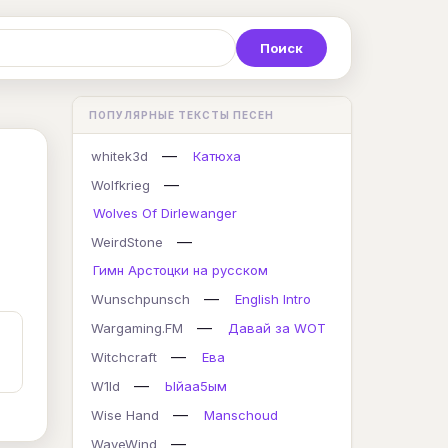
Р
С
Т
У
Ф
Х
Ц
ПОПУЛЯРНЫЕ ТЕКСТЫ ПЕСЕН
K
L
M
N
O
P
Q
—
whitek3d
Катюха
—
Wolfkrieg
Wolves Of Dirlewanger
—
WeirdStone
Гимн Арстоцки на русском
—
Wunschpunsch
English Intro
—
Wargaming.FM
Давай за WOT
—
Witchcraft
Ева
—
W1ld
Ыйаа5ым
—
Wise Hand
Manschoud
—
WaveWind