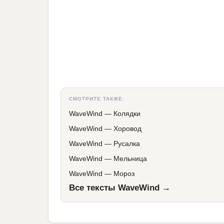
СМОТРИТЕ ТАКЖЕ:
WaveWind
—
Колядки
WaveWind
—
Хоровод
WaveWind
—
Русалка
WaveWind
—
Мельница
WaveWind
—
Мороз
Все тексты WaveWind →