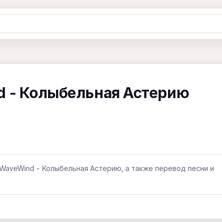
Ж
З
И
К
Л
М
Н
О
П
B
C
D
E
F
G
H
I
J
d - Колыбельная Астерию
Y
Z
#
 WaveWind - Колыбельная Астерию, а также перевод песни и