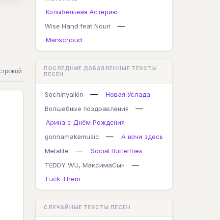
Колыбельная Астерию
—
Wise Hand feat Nouri
Manschoud
ПОСЛЕДНИЕ ДОБАВЛЕННЫЕ ТЕКСТЫ
строкой
ПЕСЕН
—
Sochinyalkin
Новая Услада
—
Волшебные поздравления
Арина с Днём Рождения
—
gonnamakemusic
А ночи здесь
—
Metalite
Social Butterflies
—
TEDDY WU, МаксимаСын
Fuck Them
СЛУЧАЙНЫЕ ТЕКСТЫ ПЕСЕН