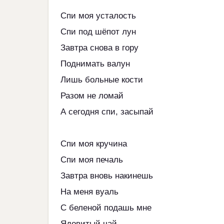
Спи моя усталость
Спи под шёпот лун
Завтра снова в гору
Поднимать валун
Лишь больные кости
Разом не ломай
А сегодня спи, засыпай
Спи моя кручина
Спи моя печаль
Завтра вновь накинешь
На меня вуаль
С беленой подашь мне
Ядовитый чай