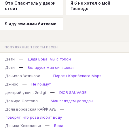
Это Спаситель у двери
Я б не хотел о мой
стоит
Господь
Я иду земными битвами
ПОПУЛЯРНЫЕ ТЕКСТЫ ПЕСЕН
—
Дети
Дядя Вова, мы с тобой
—
Дети
Беларусь мая синявокая
—
Даниэла Устинова
Пираты Карибского Моря
—
Джиос
Не поймут
—
дмитрий уткин, 2nd.gf
DIOR SAUVAGE
—
Дамира Саетова
Мин эзлэдем даладан
—
Доля воровская КАЙФ АУЕ
говорят, что роза любит воду
—
Дениза Хекилаева
Вера