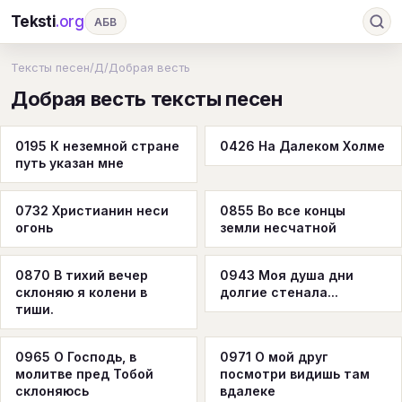
Teksti
.org
АБВ
Ru
А
Б
В
Г
Д
Е
Ж
З
Тексты песен
/
Д
/
Добрая весть
Добрая весть тексты песен
И
К
Л
М
Н
О
П
Р
С
Т
У
Ф
Х
Ц
Ч
Ш
Э
Ю
0195 К неземной стране
0426 На Далеком Холме
путь указан мне
Я
En
A
B
C
D
E
F
G
H
I
J
K
L
M
N
O
P
0732 Христианин неси
0855 Во все концы
огонь
земли несчатной
Q
R
S
T
U
V
W
X
Y
0870 В тихий вечер
Z
#
0943 Моя душа дни
склоняю я колени в
долгие стенала...
тиши.
0965 О Господь, в
0971 О мой друг
молитве пред Тобой
посмотри видишь там
склоняюсь
вдалеке