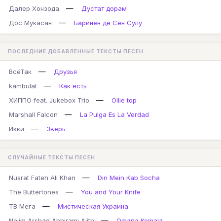
—
Далер Хонзода
Дустат дорам
—
Дос Мукасан
Баринен де Сен Сулу
ПОСЛЕДНИЕ ДОБАВЛЕННЫЕ ТЕКСТЫ ПЕСЕН
—
ВсёТак
Друзья
—
kambulat
Как есть
—
ХИППО feat. Jukebox Trio
Ollie top
—
Marshall Falcon
La Pulga Es La Verdad
—
Икки
Зверь
СЛУЧАЙНЫЕ ТЕКСТЫ ПЕСЕН
—
Nusrat Fateh Ali Khan
Din Mein Kab Socha
—
The Buttertones
You and Your Knife
—
ТВ Мега
Мистическая Украина
—
Najim Arshad Abhirami Ajith
Omana Komala