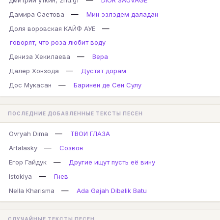
дмитрий уткин, 2nd.gf
DIOR SAUVAGE
—
Дамира Саетова
Мин эзлэдем даладан
—
Доля воровская КАЙФ АУЕ
говорят, что роза любит воду
—
Дениза Хекилаева
Вера
—
Далер Хонзода
Дустат дорам
—
Дос Мукасан
Баринен де Сен Сулу
ПОСЛЕДНИЕ ДОБАВЛЕННЫЕ ТЕКСТЫ ПЕСЕН
—
Ovryah Dima
ТВОИ ГЛАЗА
—
Artalasky
Созвон
—
Егор Гайдук
Другие ищут пусть её вину
—
Istokiya
Гнев
—
Nella Kharisma
Ada Gajah Dibalik Batu
СЛУЧАЙНЫЕ ТЕКСТЫ ПЕСЕН