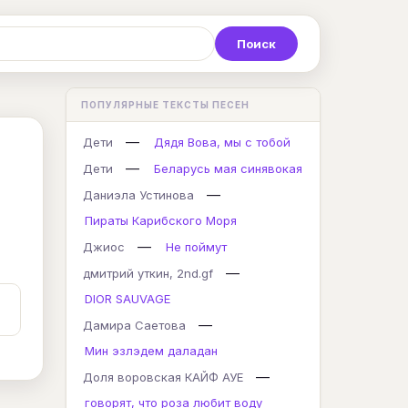
Р
С
Т
У
Ф
Х
Ц
ПОПУЛЯРНЫЕ ТЕКСТЫ ПЕСЕН
K
L
M
N
O
P
Q
—
Дети
Дядя Вова, мы с тобой
—
Дети
Беларусь мая синявокая
—
Даниэла Устинова
Пираты Карибского Моря
—
Джиос
Не поймут
—
дмитрий уткин, 2nd.gf
DIOR SAUVAGE
—
Дамира Саетова
Мин эзлэдем даладан
—
Доля воровская КАЙФ АУЕ
говорят, что роза любит воду