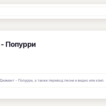
Ж
З
И
К
Л
М
Н
О
П
B
C
D
E
F
G
H
I
J
 - Попурри
Y
Z
#
Диамант - Попурри, а также перевод песни и видео или клип.