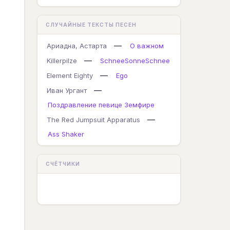
СЛУЧАЙНЫЕ ТЕКСТЫ ПЕСЕН
—
Ариадна, Астарта
О важном
—
Killerpilze
SchneeSonneSchnee
—
Element Eighty
Ego
—
Иван Ургант
Поздравление певице Земфире
—
The Red Jumpsuit Apparatus
Ass Shaker
СЧЁТЧИКИ