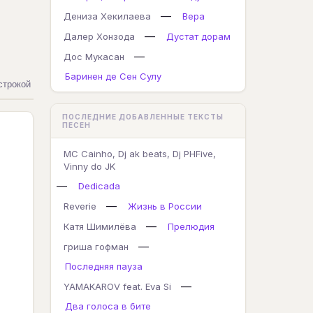
—
Дениза Хекилаева
Вера
—
Далер Хонзода
Дустат дорам
—
Дос Мукасан
Баринен де Сен Сулу
строкой
ПОСЛЕДНИЕ ДОБАВЛЕННЫЕ ТЕКСТЫ
ПЕСЕН
MC Cainho, Dj ak beats, Dj PHFive,
Vinny do JK
—
Dedicada
—
Reverie
Жизнь в России
—
Катя Шимилёва
Прелюдия
—
гриша гофман
Последняя пауза
—
YAMAKAROV feat. Eva Si
Два голоса в бите