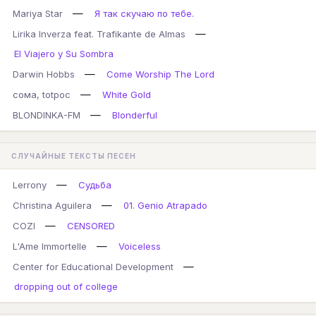
—
Mariya Star
Я так скучаю по тебе.
—
Lirika Inverza feat. Trafikante de Almas
El Viajero y Su Sombra
—
Darwin Hobbs
Come Worship The Lord
—
сома, totpoc
White Gold
—
BLONDINKA-FM
Blonderful
СЛУЧАЙНЫЕ ТЕКСТЫ ПЕСЕН
—
Lerrony
Судьба
—
Christina Aguilera
01. Genio Atrapado
—
COZI
CENSORED
—
L'Ame Immortelle
Voiceless
—
Center for Educational Development
dropping out of college