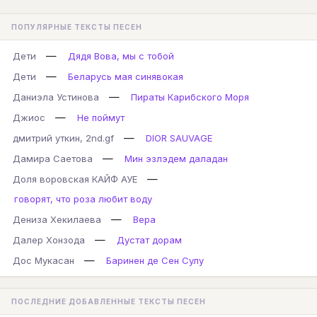
ПОПУЛЯРНЫЕ ТЕКСТЫ ПЕСЕН
—
Дети
Дядя Вова, мы с тобой
—
Дети
Беларусь мая синявокая
—
Даниэла Устинова
Пираты Карибского Моря
—
Джиос
Не поймут
—
дмитрий уткин, 2nd.gf
DIOR SAUVAGE
—
Дамира Саетова
Мин эзлэдем даладан
—
Доля воровская КАЙФ АУЕ
говорят, что роза любит воду
—
Дениза Хекилаева
Вера
—
Далер Хонзода
Дустат дорам
—
Дос Мукасан
Баринен де Сен Сулу
ПОСЛЕДНИЕ ДОБАВЛЕННЫЕ ТЕКСТЫ ПЕСЕН