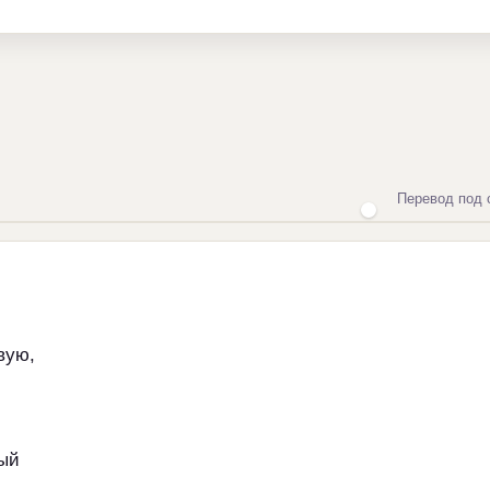
Перевод под 
вую,
ный