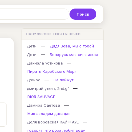
Р
С
Т
У
Ф
Х
Ц
ПОПУЛЯРНЫЕ ТЕКСТЫ ПЕСЕН
K
L
M
N
O
P
Q
—
Дети
Дядя Вова, мы с тобой
—
Дети
Беларусь мая синявокая
—
Даниэла Устинова
Пираты Карибского Моря
—
Джиос
Не поймут
—
дмитрий уткин, 2nd.gf
DIOR SAUVAGE
—
Дамира Саетова
Мин эзлэдем даладан
—
Доля воровская КАЙФ АУЕ
говорят, что роза любит воду