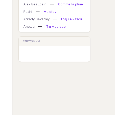
—
Alex Beaupain
Comme la pluie
—
Roshi
Molotov
—
Arkady Severniy
Годы мчатся
—
Алеша
Ты мое все
СЧЁТЧИКИ