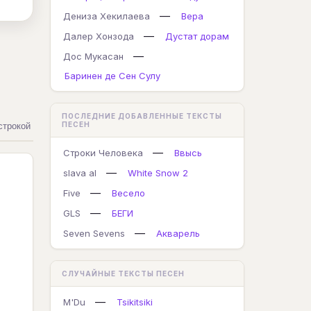
—
Дениза Хекилаева
Вера
—
Далер Хонзода
Дустат дорам
—
Дос Мукасан
Баринен де Сен Сулу
ПОСЛЕДНИЕ ДОБАВЛЕННЫЕ ТЕКСТЫ
ПЕСЕН
строкой
—
Строки Человека
Ввысь
—
slava al
White Snow 2
—
Five
Весело
—
GLS
БЕГИ
—
Seven Sevens
Акварель
СЛУЧАЙНЫЕ ТЕКСТЫ ПЕСЕН
—
M'Du
Tsikitsiki