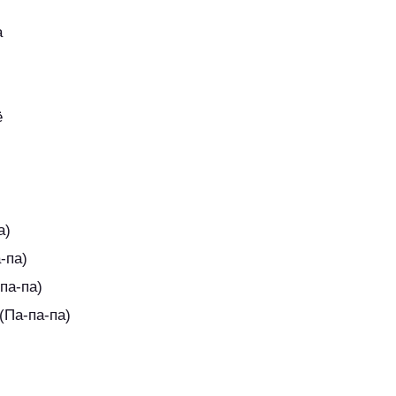
а
ё
а)
-па)
па-па)
(Па-па-па)