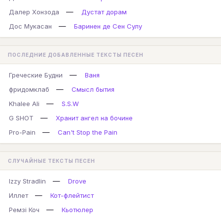
—
Далер Хонзода
Дустат дорам
—
Дос Мукасан
Баринен де Сен Сулу
ПОСЛЕДНИЕ ДОБАВЛЕННЫЕ ТЕКСТЫ ПЕСЕН
—
Греческие Будни
Ваня
—
фридомклаб
Смысл бытия
—
Khalee Ali
S.S.W
—
G SHOT
Хранит ангел на бочине
—
Pro-Pain
Can't Stop the Pain
СЛУЧАЙНЫЕ ТЕКСТЫ ПЕСЕН
—
Izzy Stradlin
Drove
—
Иллет
Кот-флейтист
—
Ремзі Коч
Кьотюлер