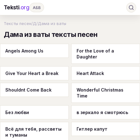
Teksti
.org
АБВ
Ru
А
Б
В
Г
Д
Е
Ж
З
Тексты песен
/
Д
/
Дама из ваты
Дама из ваты тексты песен
И
К
Л
М
Н
О
П
Р
С
Т
У
Ф
Х
Ц
Ч
Ш
Э
Ю
Angels Among Us
For the Love of a
Daughter
Я
En
A
B
C
D
E
F
G
H
I
J
K
L
M
N
O
P
Give Your Heart a Break
Heart Attack
Q
R
S
T
U
V
W
X
Y
Shouldnt Come Back
Wonderful Christmas
Z
#
Time
Без любви
в зеркало я смотрюсь
Всё для тебя, рассветы
Гитлер капут
и туманы