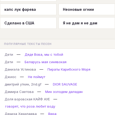
капс лук фарева
Неоновые огнии
Сделано в США
Я не дам я не дам
ПОПУЛЯРНЫЕ ТЕКСТЫ ПЕСЕН
—
Дети
Дядя Вова, мы с тобой
—
Дети
Беларусь мая синявокая
—
Даниэла Устинова
Пираты Карибского Моря
—
Джиос
Не поймут
—
дмитрий уткин, 2nd.gf
DIOR SAUVAGE
—
Дамира Саетова
Мин эзлэдем даладан
—
Доля воровская КАЙФ АУЕ
говорят, что роза любит воду
—
Дениза Хекилаева
Вера