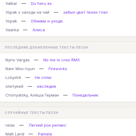
—
Valkar
Du heru es
—
Vspak x заходи на чай
забыл цвет твоих глаз
—
Vspak
Обними и уходи.
—
Vaarka
Алиса
ПОСЛЕДНИЕ ДОБАВЛЕННЫЕ ТЕКСТЫ ПЕСЕН
—
Nyno Vargas
No me lo creo RMX
—
Nam Woo-hyun
Fireworks
—
Lckystrk
Не сплю
—
опитукей
наследие
—
Chonyatsky, Алёша Герман
Понедельник
СЛУЧАЙНЫЕ ТЕКСТЫ ПЕСЕН
—
relax
Легкий рок релакс
—
Matt Land
Pamela