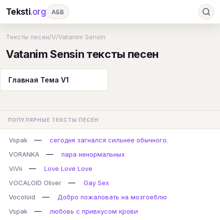
Teksti
.org
АБВ
Ru
А
Б
В
Г
Д
Е
Ж
З
Тексты песен
/
V
/
Vatanim Sensin
Vatanim Sensin тексты песен
И
К
Л
М
Н
О
П
Р
С
Т
У
Ф
Х
Ц
Ч
Ш
Э
Ю
Главная Тема V1
Я
En
A
B
C
D
E
F
G
H
I
J
K
L
M
N
O
P
ПОПУЛЯРНЫЕ ТЕКСТЫ ПЕСЕН
Q
R
S
T
U
V
W
X
Y
—
Vspak
сегодня загнался сильнее обычного.
Z
#
—
VORANKA
пара ненормальных
—
ViVii
Love Love Love
—
VOCALOID Oliver
Gay Sex
—
Vocoloid
Добро пожаловать на мозгоеблю
—
Vspak
любовь с привкусом крови