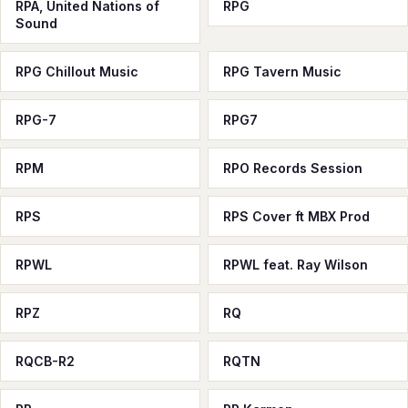
RPA, United Nations of
RPG
Sound
RPG Chillout Music
RPG Tavern Music
RPG-7
RPG7
RPM
RPO Records Session
RPS
RPS Cover ft MBX Prod
RPWL
RPWL feat. Ray Wilson
RPZ
RQ
RQCB-R2
RQTN