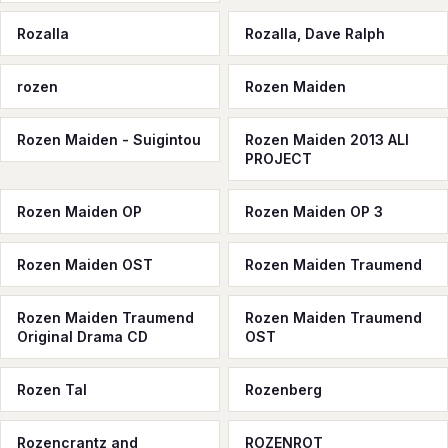
Rozalla
Rozalla, Dave Ralph
rozen
Rozen Maiden
Rozen Maiden - Suigintou
Rozen Maiden 2013 ALI
PROJECT
Rozen Maiden OP
Rozen Maiden OP 3
Rozen Maiden OST
Rozen Maiden Traumend
Rozen Maiden Traumend
Rozen Maiden Traumend
Original Drama CD
OST
Rozen Tal
Rozenberg
Rozencrantz and
ROZENROT