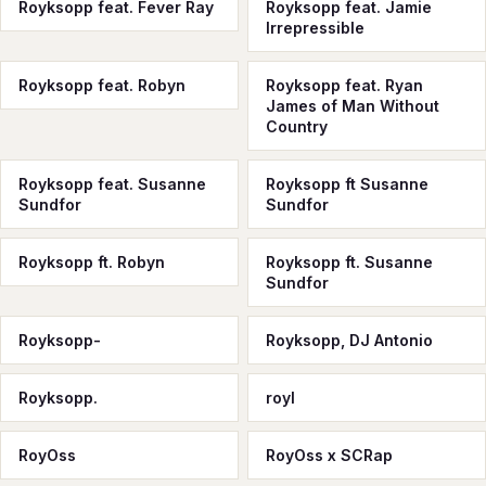
Royksopp feat. Fever Ray
Royksopp feat. Jamie
Irrepressible
Royksopp feat. Robyn
Royksopp feat. Ryan
James of Man Without
Country
Royksopp feat. Susanne
Royksopp ft Susanne
Sundfor
Sundfor
Royksopp ft. Robyn
Royksopp ft. Susanne
Sundfor
Royksopp-
Royksopp, DJ Antonio
Royksopp.
royl
RoyOss
RoyOss x SCRap