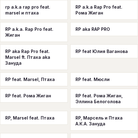
rp a.k.a rap pro feat.
RP a.k.a Rap Pro feat.
marsel и птаха
Рома Жиган
RP a.k.a. Rap Pro feat.
RP aka RAP PRO
Жиган
RP aka Rap Pro feat.
RP feat Юлия Ваганова
Marsel ft. Птаха aka
Зануда
RP feat. Marsel, Птаха
RP feat. Мюсли
RP feat. Рома Жиган
RP feat. Рома Жиган,
Эллина Белоголова
RP, Marsel feat. Птаха
RP, Марсель и Птаха
А.К.А. Зануда