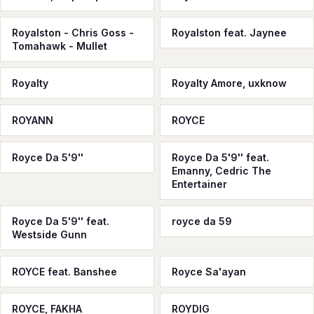
Royalston - Chris Goss -
Royalston feat. Jaynee
Tomahawk - Mullet
Royalty
Royalty Amore, uxknow
ROYANN
ROYCE
Royce Da 5'9''
Royce Da 5'9'' feat.
Emanny, Cedric The
Entertainer
Royce Da 5'9'' feat.
royce da 59
Westside Gunn
ROYCE feat. Banshee
Royce Sa'ayan
ROYCE, FAKHA
ROYDIG