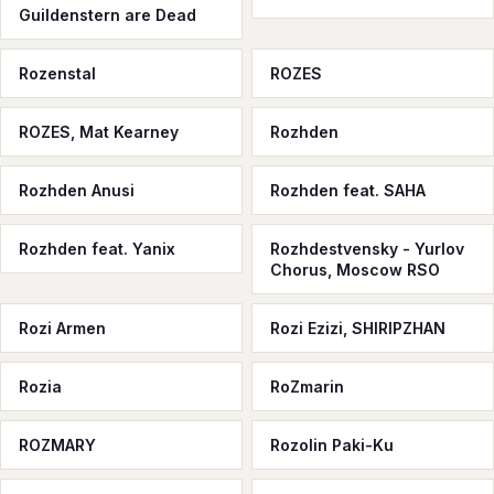
Guildenstern are Dead
Rozenstal
ROZES
ROZES, Mat Kearney
Rozhden
Rozhden Anusi
Rozhden feat. SAHA
Rozhden feat. Yanix
Rozhdestvensky - Yurlov
Chorus, Moscow RSO
Rozi Armen
Rozi Ezizi, SHIRIPZHAN
Rozia
RoZmarin
ROZMARY
Rozolin Paki-Ku