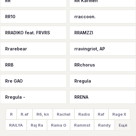
RR
RR Karmen
RR10
rraccoon.
RRADIKO feat. FRVRS
RRAMZZI
Rrarebear
rravingriot, AP
RRB
RRchorus
Rre GAO
Rregula
Rregula -
RRENA
R
R.ef
R6, kn
Rachel
Radio
Raf
Rage X
RAILYA
Raj Ra
Rama G
Rammst
Randy
Ещё