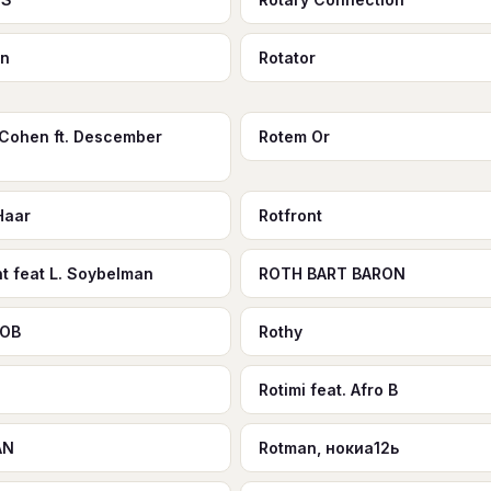
on
Rotator
Cohen ft. Descember
Rotem Or
Haar
Rotfront
nt feat L. Soybelman
ROTH BART BARON
OB
Rothy
Rotimi feat. Afro B
AN
Rotman, нокиа12ь