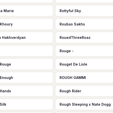
va Marie
Rottyful Sky
 Khoury
Roubas Sakhs
n Hakhverdyan
RouedThreeRoaz
Rouge -
 Rouge
Rouget De Lisle
 Enough
ROUGH GAMMI
 Hands
Rough Rider
Silk
Rough Sleeping x Nate Dogg