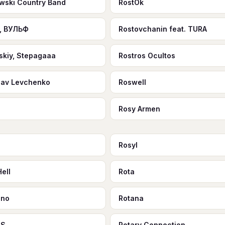
wski Country Band
RostOk
, ВУЛЬФ
Rostovchanin feat. TURA
skiy, Stepagaaa
Rostros Ocultos
lav Levchenko
Roswell
Rosy Armen
s
Rosyl
Hell
Rota
ino
Rotana
 S
Rotary Connection