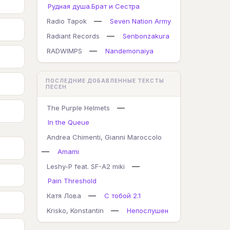
Рудная душа.Брат и Сестра
—
Radio Tapok
Seven Nation Army
—
Radiant Records
Senbonzakura
—
RADWIMPS
Nandemonaiya
ПОСЛЕДНИЕ ДОБАВЛЕННЫЕ ТЕКСТЫ
ПЕСЕН
—
The Purple Helmets
In the Queue
Andrea Chimenti, Gianni Maroccolo
—
Amami
—
Leshy-P feat. SF-A2 miki
Pain Threshold
—
Катя Лова
С тобой 2.1
—
Krisko, Konstantin
Непослушен