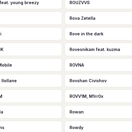
 feat. young breezy
ROUZVVS
Rova Zetella
i
Rove in the dark
1K
Rovesnikam feat. kuzma
Mobile
ROVNA
 llollane
Rovshan Civishov
M
ROVV1M, M1rr0x
da
Rowan
ns
Rowdy