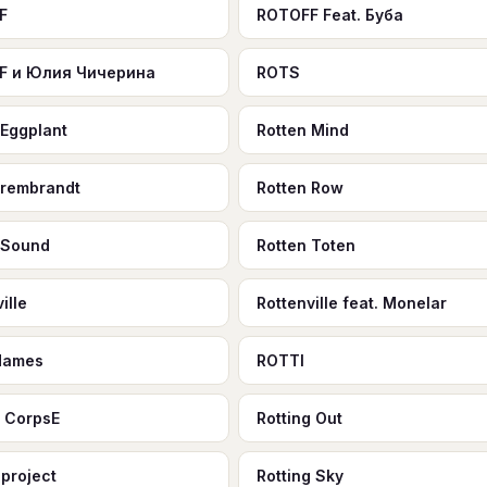
F
ROTOFF Feat. Буба
F и Юлия Чичерина
ROTS
 Eggplant
Rotten Mind
 rembrandt
Rotten Row
 Sound
Rotten Toten
ille
Rottenville feat. Monelar
dames
ROTTI
g CorpsE
Rotting Out
 project
Rotting Sky