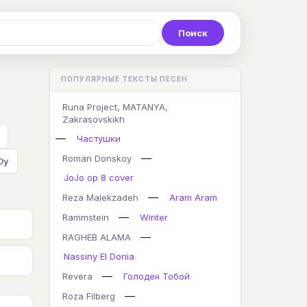
Р
С
Т
У
Ф
Х
Ц
ПОПУЛЯРНЫЕ ТЕКСТЫ ПЕСЕН
K
L
M
N
O
P
Q
Runa Project, MATANYA,
Zakrasovskikh
—
Частушки
—
Roman Donskoy
Dy
JoJo op 8 cover
—
Reza Malekzadeh
Aram Aram
—
Rammstein
Winter
—
RAGHEB ALAMA
Nassiny El Donia
—
Revera
Голоден Тобой
—
Roza Filberg