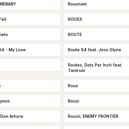
MEBABY
Rousnam
Feli
ROUSX
ielu
ROUTE
94 - My Love
Route 94 feat. Jess Glyne
2
Routes, Dots Per Inch feat.
Tantrum
s
Roux
Lynxo
Rouzi
 Don Arturio
Rouzii, ENEMY FRONTIER