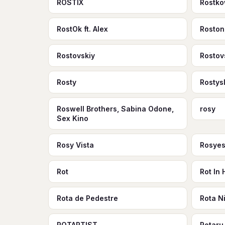
ROSTIX
Rostko
RostOk ft. Alex
Roston
Rostovskiy
Rostov
Rosty
Rostys
Roswell Brothers, Sabina Odone,
rosy
Sex Kino
Rosy Vista
Rosye
Rot
Rot In 
Rota de Pedestre
Rota N
ROTARTIST
Rotaru