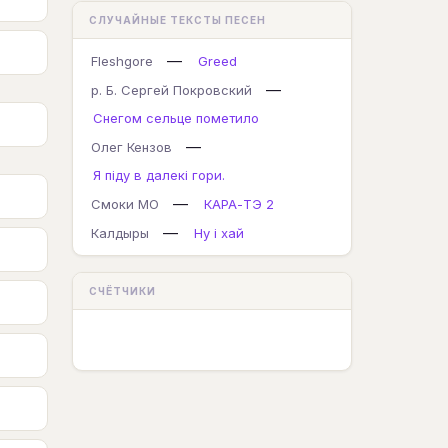
СЛУЧАЙНЫЕ ТЕКСТЫ ПЕСЕН
—
Fleshgore
Greed
—
р. Б. Сергей Покровский
Снегом сельце пометило
—
Олег Кензов
Я піду в далекі гори.
—
Смоки МО
КАРА-ТЭ 2
—
Калдыры
Ну і хай
СЧЁТЧИКИ