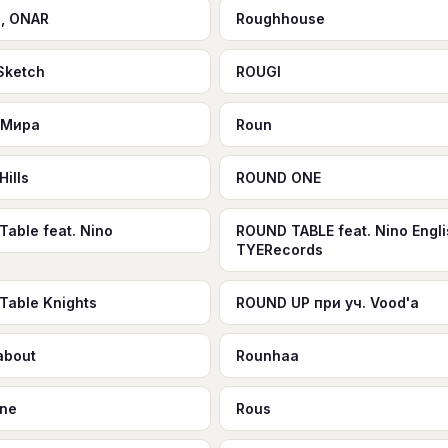
, ONAR
Roughhouse
Sketch
ROUGI
, Мира
Roun
Hills
ROUND ONE
Table feat. Nino
ROUND TABLE feat. Nino Engli
TYERecords
Table Knights
ROUND UP при уч. Vood'a
about
Rounhaa
ine
Rous