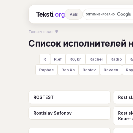
Teksti
.org
АБВ
Ru
А
Б
В
Г
Д
Е
Тексты песен
/
R
Список исполнителей н
Ч
Ш
Э
Ю
Я
En
A
R
S
T
U
V
W
X
R
R.ef
R6, kn
Rachel
Radio
R
Raphae
Ras Ka
Rastav
Raveen
Ray
ROSTEST
Rostis
Rostislav Safonov
Rostis
Кочет