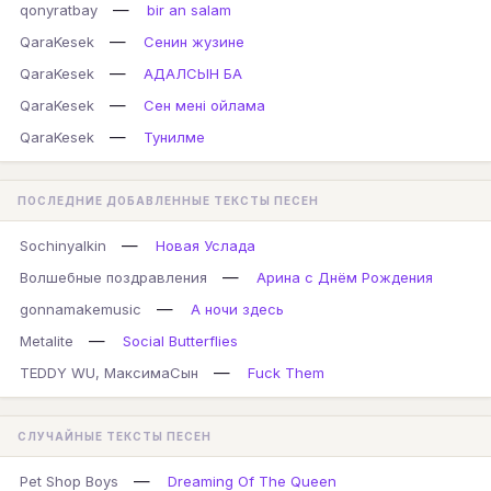
—
qonyratbay
bir an salam
—
QaraKesek
Сенин жузине
—
QaraKesek
АДАЛСЫН БА
—
QaraKesek
Сен мені ойлама
—
QaraKesek
Тунилме
ПОСЛЕДНИЕ ДОБАВЛЕННЫЕ ТЕКСТЫ ПЕСЕН
—
Sochinyalkin
Новая Услада
—
Волшебные поздравления
Арина с Днём Рождения
—
gonnamakemusic
А ночи здесь
—
Metalite
Social Butterflies
—
TEDDY WU, МаксимаСын
Fuck Them
СЛУЧАЙНЫЕ ТЕКСТЫ ПЕСЕН
—
Pet Shop Boys
Dreaming Of The Queen