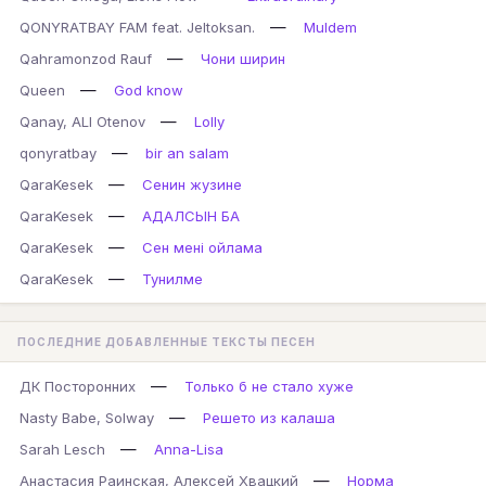
—
QONYRATBAY FAM feat. Jeltoksan.
Muldem
—
Qahramonzod Rauf
Чони ширин
—
Queen
God know
—
Qanay, ALI Otenov
Lolly
—
qonyratbay
bir an salam
—
QaraKesek
Сенин жузине
—
QaraKesek
АДАЛСЫН БА
—
QaraKesek
Сен мені ойлама
—
QaraKesek
Тунилме
ПОСЛЕДНИЕ ДОБАВЛЕННЫЕ ТЕКСТЫ ПЕСЕН
—
ДК Посторонних
Только б не стало хуже
—
Nasty Babe, Solway
Решето из калаша
—
Sarah Lesch
Anna-Lisa
—
Анастасия Раинская, Алексей Хвацкий
Норма