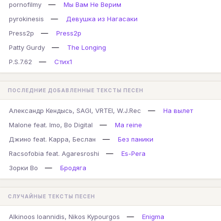
—
pornofilmy
Мы Вам Не Верим
—
pyrokinesis
Девушка из Нагасаки
—
Press2p
Press2p
—
Patty Gurdy
The Longing
—
P.S.7.62
Стих1
ПОСЛЕДНИЕ ДОБАВЛЕННЫЕ ТЕКСТЫ ПЕСЕН
—
Александр Кендысь, SAGI, VRTEI, W.J.Rec
На вылет
—
Malone feat. Imo, Bo Digital
Ma reine
—
Джино feat. Kappa, Беслан
Без паники
—
Racsofobia feat. Agaresroshi
Es-Pera
—
Зорки Во
Бродяга
СЛУЧАЙНЫЕ ТЕКСТЫ ПЕСЕН
—
Alkinoos Ioannidis, Nikos Kypourgos
Enigma