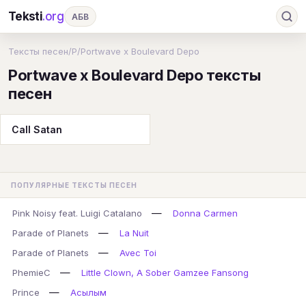
Teksti
.org
АБВ
Ru
А
Б
В
Г
Д
Е
Ж
З
Тексты песен
/
P
/
Portwave x Boulevard Depo
Portwave x Boulevard Depo тексты
И
К
Л
М
Н
О
П
Р
С
песен
Т
У
Ф
Х
Ц
Ч
Ш
Э
Ю
Я
En
A
B
C
D
E
F
G
Call Satan
H
I
J
K
L
M
N
O
P
Q
R
S
T
U
V
W
X
Y
ПОПУЛЯРНЫЕ ТЕКСТЫ ПЕСЕН
Z
#
—
Pink Noisy feat. Luigi Catalano
Donna Carmen
—
Parade of Planets
La Nuit
—
Parade of Planets
Avec Toi
—
PhemieC
Little Clown, A Sober Gamzee Fansong
—
Prince
Асылым