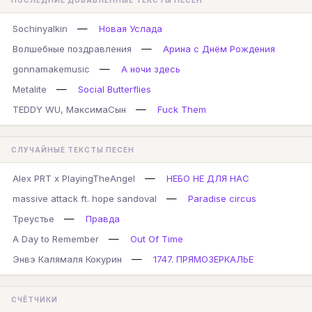
ПОСЛЕДНИЕ ДОБАВЛЕННЫЕ ТЕКСТЫ ПЕСЕН
—
Sochinyalkin
Новая Услада
—
Волшебные поздравления
Арина с Днём Рождения
—
gonnamakemusic
А ночи здесь
—
Metalite
Social Butterflies
—
TEDDY WU, МаксимаСын
Fuck Them
СЛУЧАЙНЫЕ ТЕКСТЫ ПЕСЕН
—
Alex PRT x PlayingTheAngel
НЕБО НЕ ДЛЯ НАС
—
massive attack ft. hope sandoval
Paradise circus
—
Треустье
Правда
—
A Day to Remember
Out Of Time
—
Энвэ Калямаля Кокурин
1747. ПРЯМОЗЕРКАЛЬЕ
СЧЁТЧИКИ