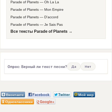
Parade of Planets
—
Oh La La
Parade of Planets
—
Mon Empire
Parade of Planets
—
D'accord
Parade of Planets
—
Je Sais Pas
Все тексты Parade of Planets →
Опрос:
Верный ли текст песни?
Да
Нет
Вконтакте
Facebook
Twitter
Мой мир
Одноклассники
Google+