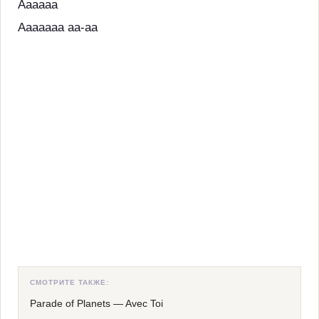
Aaaaaa
Aaaaaaa aa-aa
СМОТРИТЕ ТАКЖЕ:
Parade of Planets
—
Avec Toi