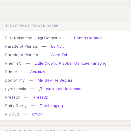
ПОПУЛЯРНЫЕ ТЕКСТЫ ПЕСЕН
—
Pink Noisy feat. Luigi Catalano
Donna Carmen
—
Parade of Planets
La Nuit
—
Parade of Planets
Avec Toi
—
PhemieC
Little Clown, A Sober Gamzee Fansong
—
Prince
Асылым
—
pornofilmy
Мы Вам Не Верим
—
pyrokinesis
Девушка из Нагасаки
—
Press2p
Press2p
—
Patty Gurdy
The Longing
—
P.S.7.62
Стих1