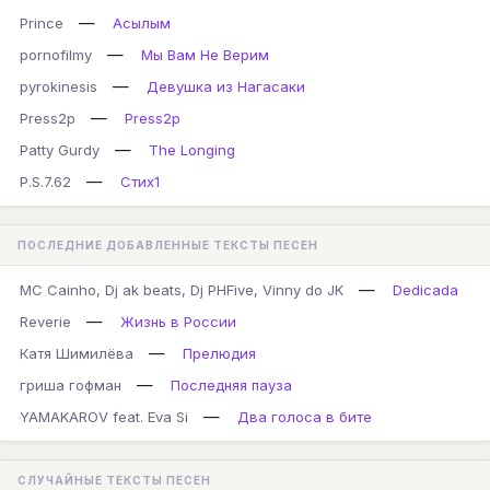
—
Prince
Асылым
—
pornofilmy
Мы Вам Не Верим
—
pyrokinesis
Девушка из Нагасаки
—
Press2p
Press2p
—
Patty Gurdy
The Longing
—
P.S.7.62
Стих1
ПОСЛЕДНИЕ ДОБАВЛЕННЫЕ ТЕКСТЫ ПЕСЕН
—
MC Cainho, Dj ak beats, Dj PHFive, Vinny do JK
Dedicada
—
Reverie
Жизнь в России
—
Катя Шимилёва
Прелюдия
—
гриша гофман
Последняя пауза
—
YAMAKAROV feat. Eva Si
Два голоса в бите
СЛУЧАЙНЫЕ ТЕКСТЫ ПЕСЕН