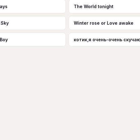
ays
The World tonight
 Sky
Winter rose or Love awake
 Boy
котик,я очень-очень скуча