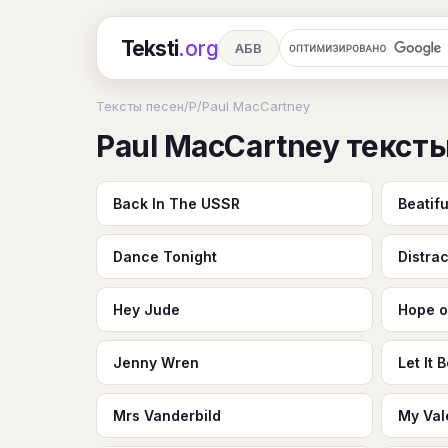
Teksti
.org
АБВ
Ru
А
Б
В
Г
Д
Е
Тексты песен
/
P
/
Paul MacCartney
Paul MacCartney текст
Ч
Ш
Э
Ю
Я
En
A
R
S
T
U
V
W
X
Back In The USSR
Beatifu
Dance Tonight
Distra
Hey Jude
Hope o
Jenny Wren
Let It 
Mrs Vanderbild
My Val