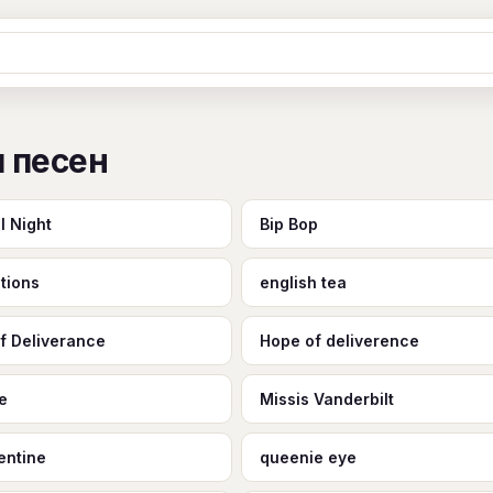
Ж
З
И
К
Л
М
Н
О
П
ы песен
B
C
D
E
F
G
H
I
J
Y
Z
#
l Night
Bip Bop
ctions
english tea
f Deliverance
Hope of deliverence
Be
Missis Vanderbilt
entine
queenie eye