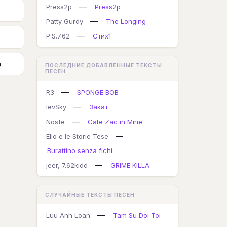
—
Press2p
Press2p
—
Patty Gurdy
The Longing
—
P.S.7.62
Стих1
ю
ПОСЛЕДНИЕ ДОБАВЛЕННЫЕ ТЕКСТЫ
ПЕСЕН
—
R3
SPONGE BOB
—
IevSky
Закат
—
Nosfe
Cate Zac in Mine
—
Elio e le Storie Tese
Burattino senza fichi
—
jeer, 7.62kidd
GRIME KILLA
СЛУЧАЙНЫЕ ТЕКСТЫ ПЕСЕН
—
Luu Anh Loan
Tam Su Doi Toi