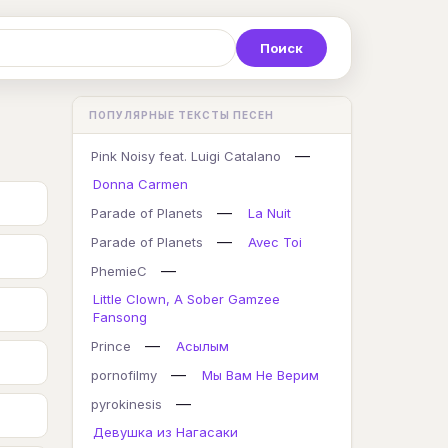
Р
С
Т
У
Ф
Х
Ц
ПОПУЛЯРНЫЕ ТЕКСТЫ ПЕСЕН
K
L
M
N
O
P
Q
—
Pink Noisy feat. Luigi Catalano
Donna Carmen
—
Parade of Planets
La Nuit
—
Parade of Planets
Avec Toi
—
PhemieC
Little Clown, A Sober Gamzee
Fansong
—
Prince
Асылым
—
pornofilmy
Мы Вам Не Верим
—
pyrokinesis
Девушка из Нагасаки