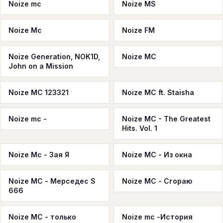
Noize mc
Noize MS
Noize Мс
Noize FM
Noize Generation, NOK1D,
Noize MC
John on a Mission
Noize MC 123321
Noize MC ft. Staisha
Noize mc -
Noize MC - The Greatest
Hits. Vol. 1
Noize Mc - Зая Я
Noize MC - Из окна
Noize MC - Мерседес S
Noize MC - Сгораю
666
Noize MC - только
Noize mc -История