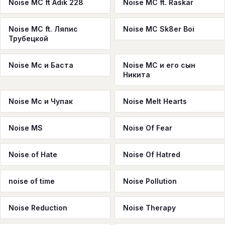
Noise MC ft Adik 228
Noise MC ft. Raskar
Noise MC ft. Ляпис
Noise MC Sk8er Boi
Трубецкой
Noise Mc и Баста
Noise MC и его сын
Никита
Noise Mc и Чупак
Noise Melt Hearts
Noise MS
Noise Of Fear
Noise of Hate
Noise Of Hatred
noise of time
Noise Pollution
Noise Reduction
Noise Therapy