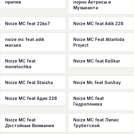
припев
порно Актрисы и
Музыканта
Noize MC feat 22во7
Noize MC feat Adik 228
noize mc feat adik
Noize MC Feat Atlantida
маська
Project
Noize MC feat
Noize MC feat RaSkar
monetochka
Noize MC feat Staisha
Noize Mc feat SunSay
Noize MC feat Адик 228
Noize MC feat
Гидропоника
Noize MC feat
Noize MC feat Ляпис
Достойные Внимания
Трубетской