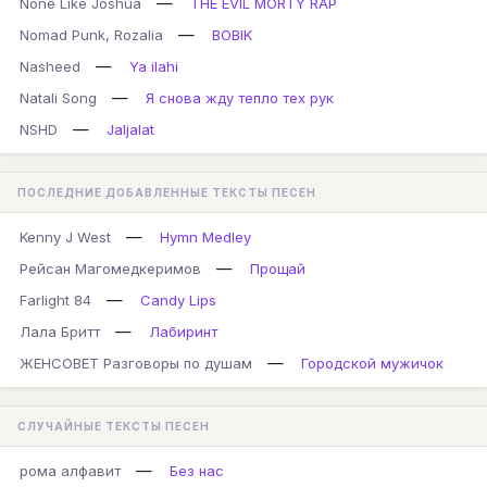
—
None Like Joshua
THE EVIL MORTY RAP
—
Nomad Punk, Rozalia
BOBIK
—
Nasheed
Ya ilahi
—
Natali Song
Я снова жду тепло тех рук
—
NSHD
Jaljalat
ПОСЛЕДНИЕ ДОБАВЛЕННЫЕ ТЕКСТЫ ПЕСЕН
—
Kenny J West
Hymn Medley
—
Рейсан Магомедкеримов
Прощай
—
Farlight 84
Candy Lips
—
Лала Бритт
Лабиринт
—
ЖЕНСОВЕТ Разговоры по душам
Городской мужичок
СЛУЧАЙНЫЕ ТЕКСТЫ ПЕСЕН
—
рома алфавит
Без нас