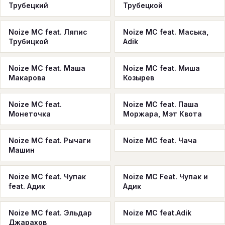
Трубецкий
Трубецкой
Noize MC feat. Ляпис
Noize MC feat. Маська,
Трубицкой
Adik
Noize MC feat. Маша
Noize MC feat. Миша
Макарова
Козырев
Noize MC feat.
Noize MC feat. Паша
Монеточка
Моржара, Мэт Квота
Noize MC feat. Рычаги
Noize MC feat. Чача
Машин
Noize MC feat. Чупак
Noize MC Feat. Чупак и
feat. Адик
Адик
Noize MC feat. Эльдар
Noize MC feat.Adik
Джарахов