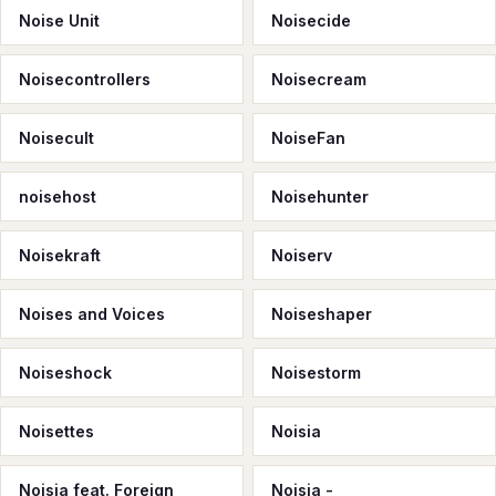
Noise Unit
Noisecide
Noisecontrollers
Noisecream
Noisecult
NoiseFan
noisehost
Noisehunter
Noisekraft
Noiserv
Noises and Voices
Noiseshaper
Noiseshock
Noisestorm
Noisettes
Noisia
Noisia feat. Foreign
Noisia -