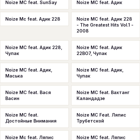
Noize MC feat. SunSay
Noize MC feat. Адик
Noize Mc feat. Адик 228
Noize MC feat. Адик 228
- The Greatest Hits Vol.1 -
2008
Noize MC feat. Адик 228,
Noize MC feat. Адик
Чупак
22ВО7, Чупак
Noize MC feat. Адик,
Noize MC feat. Адик,
Маська
Чупак
Noize MC feat. Вася
Noize MC feat. Вахтанг
Васин
Каландадзе
Noize MC feat.
Noize MC Feat. Ляпис
Достойные Внимания
Трубетской
Noize Mc feat. Ляпис
Noize MC feat. Ляпис