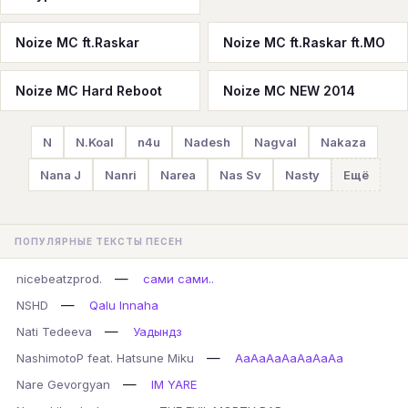
Noize MC ft.Raskar
Noize MC ft.Raskar ft.MO
Noize MC Hard Reboot
Noize MC NEW 2014
N
N.Koal
n4u
Nadesh
Nagval
Nakaza
Nana J
Nanri
Narea
Nas Sv
Nasty
Ещё
ПОПУЛЯРНЫЕ ТЕКСТЫ ПЕСЕН
—
nicebeatzprod.
сами сами..
—
NSHD
Qalu Innaha
—
Nati Tedeeva
Уадындз
—
NashimotoP feat. Hatsune Miku
AaAaAaAaAaAaAa
—
Nare Gevorgyan
IM YARE