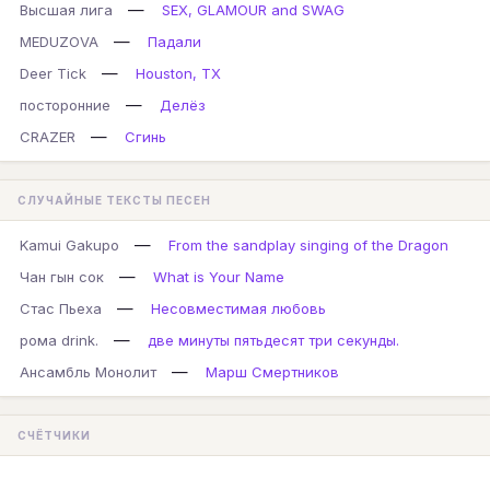
—
Высшая лига
SEX, GLAMOUR and SWAG
—
MEDUZOVA
Падали
—
Deer Tick
Houston, TX
—
посторонние
Делёз
—
CRAZER
Сгинь
СЛУЧАЙНЫЕ ТЕКСТЫ ПЕСЕН
—
Kamui Gakupo
From the sandplay singing of the Dragon
—
Чан гын сок
What is Your Name
—
Стас Пьеха
Несовместимая любовь
—
рома drink.
две минуты пятьдесят три секунды.
—
Ансамбль Монолит
Марш Смертников
СЧЁТЧИКИ