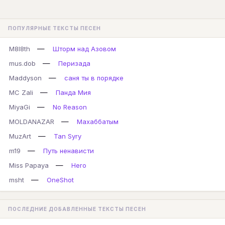
ПОПУЛЯРНЫЕ ТЕКСТЫ ПЕСЕН
—
M8l8th
Шторм над Азовом
—
mus.dob
Перизада
—
Maddyson
саня ты в порядке
—
MC Zali
Панда Мия
—
MiyaGi
No Reason
—
MOLDANAZAR
Махаббатым
—
MuzArt
Tan Syry
—
m19
Путь ненависти
—
Miss Papaya
Hero
—
msht
OneShot
ПОСЛЕДНИЕ ДОБАВЛЕННЫЕ ТЕКСТЫ ПЕСЕН