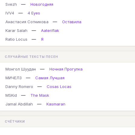
—
Svezh
Новогодняя
—
IVV4
4 Eyes
—
Анастасия Сотникова
Оставила
—
Karar Salah
Aateriflak
—
Ratio Locus
Я
СЛУЧАЙНЫЕ ТЕКСТЫ ПЕСЕН
—
Монгол Шуудан
Ночная Прогулка
—
МИЧЕЛЗ
Самая Лучшая
—
Danny Romero
Cosas Locas
—
MSKid
The Mask
—
Jamal Abdillah
Kasmaran
СЧЁТЧИКИ