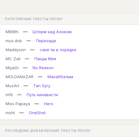
ПОПУЛЯРНЫЕ ТЕКСТЫ ПЕСЕН
—
M8l8th
Шторм над Азовом
—
mus.dob
Перизада
—
Maddyson
саня ты в порядке
—
MC Zali
Панда Мия
—
MiyaGi
No Reason
—
MOLDANAZAR
Махаббатым
—
MuzArt
Tan Syry
—
m19
Путь ненависти
—
Miss Papaya
Hero
—
msht
OneShot
ПОСЛЕДНИЕ ДОБАВЛЕННЫЕ ТЕКСТЫ ПЕСЕН