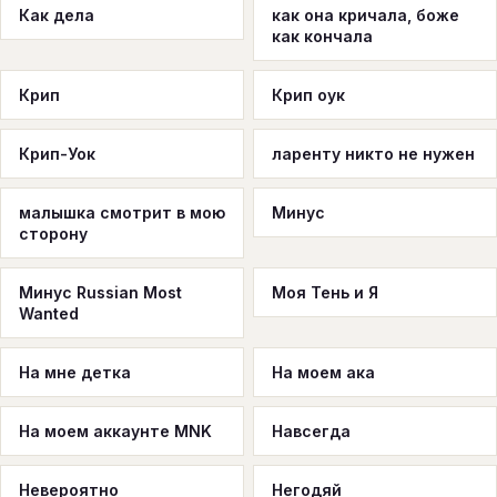
Как дела
как она кричала, боже
как кончала
Крип
Крип оук
Крип-Уок
ларенту никто не нужен
малышка смотрит в мою
Минус
сторону
Минус Russian Most
Моя Тень и Я
Wanted
На мне детка
На моем ака
На моем аккаунте MNK
Навсегда
Невероятно
Негодяй