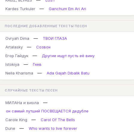
KREIZ, BLVKES
LUST
—
Kardes Turkuler
Ganchum Em Ari Ari
ПОСЛЕДНИЕ ДОБАВЛЕННЫЕ ТЕКСТЫ ПЕСЕН
—
Ovryah Dima
ТВОИ ГЛАЗА
—
Artalasky
Созвон
—
Егор Гайдук
Другие ищут пусть её вину
—
Istokiya
Гнев
—
Nella Kharisma
Ada Gajah Dibalik Batu
СЛУЧАЙНЫЕ ТЕКСТЫ ПЕСЕН
—
МИЛАНа и виола
он самый лутший ПОСВЕЩАЕТСЯ дедубле
—
Carole King
Carol Of The Bells
—
Dune
Who wants to live forever