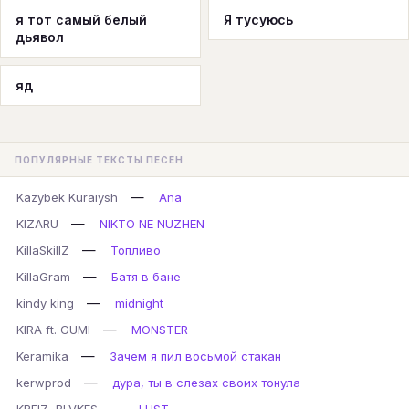
я тот самый белый
Я тусуюсь
дьявол
яд
ПОПУЛЯРНЫЕ ТЕКСТЫ ПЕСЕН
—
Kazybek Kuraiysh
Ana
—
KIZARU
NIKTO NE NUZHEN
—
KillaSkillZ
Топливо
—
KillaGram
Батя в бане
—
kindy king
midnight
—
KIRA ft. GUMI
MONSTER
—
Keramika
Зачем я пил восьмой стакан
—
kerwprod
дура, ты в слезах своих тонула
—