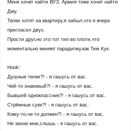
Меня хочет найти ВУЗ. Армия тоже хочет найти
Джу.
Телки хотят на квартиру,я забыл,что я вчера
пригласил двух.
Прости друг,но это тот тип во плоти,что
моментально меняет парадигму,как Тим Кук.
Hook:
Душные телки?! - я гашусь от вас.
Чей-то знакомый?! - я гашусь от вас.
Бывший одноклассник?! - я гашусь от вас.
Стрёмные суки?! - я гашусь от вас.
Кому-то,че-то должен?! - я гашусь от вас.
Не звони мне,слышь - я гашусь от вас.