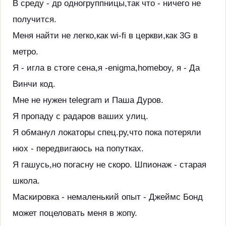
В среду - др одногруппницы,так что - ничего не
получится.
Меня найти не легко,как wi-fi в церкви,как 3G в
метро.
Я - игла в стоге сена,я -enigma,homeboy, я - Да
Винчи код.
Мне не нужен telegram и Паша Дуров.
Я пропаду с радаров ваших улиц.
Я обманул локаторы спец.ру,что пока потеряли
нюх - передвигаюсь на попутках.
Я гашусь,но погасну не скоро. Шпионаж - старая
школа.
Маскировка - немаленький опыт - Джеймс Бонд
может поцеловать меня в жопу.