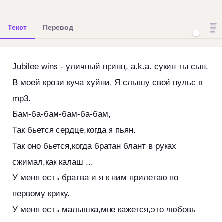
Текст
Перевод
Jubilee wins - уличный принц, a.k.a. сукин ты сын.
В моей крови куча хуйни. Я слышу свой пульс в
mp3.
Бам-ба-бам-бам-ба-бам,
Так бьется сердце,когда я пьян.
Так оно бьется,когда братан блант в руках
сжимал,как калаш ...
У меня есть братва и я к ним прилетаю по
первому крику.
У меня есть малышка,мне кажется,это любовь