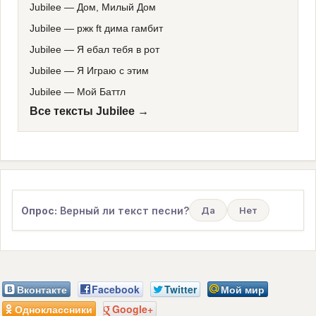
Jubilee
—
Дом, Милый Дом
Jubilee
—
ржк ft дима гамбит
Jubilee
—
Я ебал тебя в рот
Jubilee
—
Я Играю с этим
Jubilee
—
Мой Баттл
Все тексты Jubilee →
Опрос:
Верный ли текст песни?
Да
Нет
Вконтакте
Facebook
Twitter
Мой мир
Одноклассники
Google+