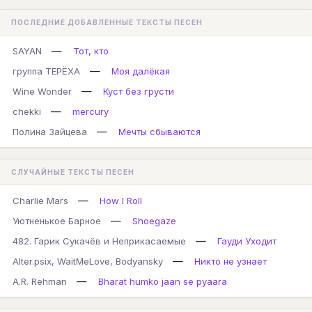
ПОСЛЕДНИЕ ДОБАВЛЕННЫЕ ТЕКСТЫ ПЕСЕН
—
SAYAN
Тот, кто
—
группа ТЕРЁХА
Моя далёкая
—
Wine Wonder
Куст без грусти
—
chekki
mercury
—
Полина Зайцева
Мечты сбываются
СЛУЧАЙНЫЕ ТЕКСТЫ ПЕСЕН
—
Charlie Mars
How I Roll
—
Уютненькое Барное
Shoegaze
—
482. Гарик Сукачёв и Неприкасаемые
Гауди Уходит
—
Alter.psix, WaitMeLove, Bodyansky
Никто не узнает
—
A.R. Rehman
Bharat humko jaan se pyaara