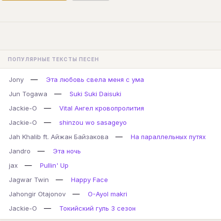
ПОПУЛЯРНЫЕ ТЕКСТЫ ПЕСЕН
—
Jony
Эта любовь свела меня с ума
—
Jun Togawa
Suki Suki Daisuki
—
Jackie-O
Vital Ангел кровопролития
—
Jackie-O
shinzou wo sasageyo
—
Jah Khalib ft. Айжан Байзакова
На параллельных путях
—
Jandro
Эта ночь
—
jax
Pullin' Up
—
Jagwar Twin
Happy Face
—
Jahongir Otajonov
O-Ayol makri
—
Jackie-O
Токийский гуль 3 сезон