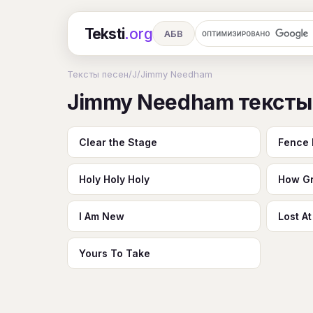
Teksti
.org
АБВ
Ru
А
Б
В
Г
Д
Е
Тексты песен
/
J
/
Jimmy Needham
Jimmy Needham тексты
Ч
Ш
Э
Ю
Я
En
A
R
S
T
U
V
W
X
Clear the Stage
Fence 
Holy Holy Holy
How Gr
I Am New
Lost A
Yours To Take