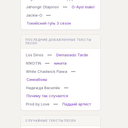
—
Jahongir Otajonov
O-Ayol makri
—
Jackie-O
Токийский гуль 3 сезон
ПОСЛЕДНИЕ ДОБАВЛЕННЫЕ ТЕКСТЫ
ПЕСЕН
—
Los Dinos
Demasiado Tarde
—
N1KOTIN
никита
—
White Chadwick Flawa
Синнабоны
—
Надежда Василёк
Почему так случается
—
Prod by Love
Падший артист
СЛУЧАЙНЫЕ ТЕКСТЫ ПЕСЕН