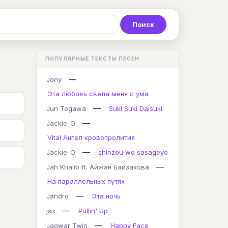
Р
С
Т
У
Ф
Х
Ц
ПОПУЛЯРНЫЕ ТЕКСТЫ ПЕСЕН
K
L
M
N
O
P
Q
—
Jony
Эта любовь свела меня с ума
—
Jun Togawa
Suki Suki Daisuki
—
Jackie-O
Vital Ангел кровопролития
—
Jackie-O
shinzou wo sasageyo
—
Jah Khalib ft. Айжан Байзакова
На параллельных путях
—
Jandro
Эта ночь
—
jax
Pullin' Up
—
Jagwar Twin
Happy Face