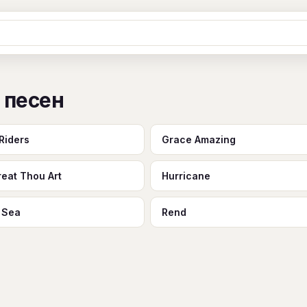
Ж
З
И
К
Л
М
Н
О
П
 песен
B
C
D
E
F
G
H
I
J
Y
Z
#
Riders
Grace Amazing
eat Thou Art
Hurricane
t Sea
Rend