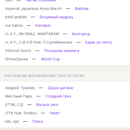
Isko
так не спокойна
—
Imperial Japanese Army March
Battotai
—
ItAllCanWait
Безумный мудрец
—
Iva Sativa
Kanapel
—
I.L.A.Y., MirON42, WANTARAM
Белгород
—
I.L.A.Y., С.В.О.Й feat. П.Сулейманова
Едем за ленту
—
Infornal fuckЪ
Похороны викинга
—
IShowSpeed
World Cup
ПОСЛЕДНИЕ ДОБАВЛЕННЫЕ ТЕКСТЫ ПЕСЕН
—
Андрей Тушиев
Душа цыгана
—
Местный Парк
Сладкий грех
—
ST1M, СД
Bazara zero
—
OTR feat. Shallou
Heart
—
tsb, opt
Titans