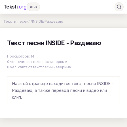
Teksti
.org
АБВ
Ru
А
Б
В
Г
Д
Е
Ж
З
Тексты песен
/
I
/
INSIDE
/
Раздеваю
И
К
Л
М
Н
О
П
Р
С
Текст песни INSIDE - Раздеваю
Т
У
Ф
Х
Ц
Ч
Ш
Э
Ю
Я
En
A
B
C
D
E
F
G
Просмотров: 14
0 чел. считают текст песни верным
H
I
J
K
L
M
N
O
P
0 чел. считают текст песни неверным
Q
R
S
T
U
V
W
X
Y
На этой странице находится текст песни INSIDE -
Z
#
Раздеваю, а также перевод песни и видео или
клип.