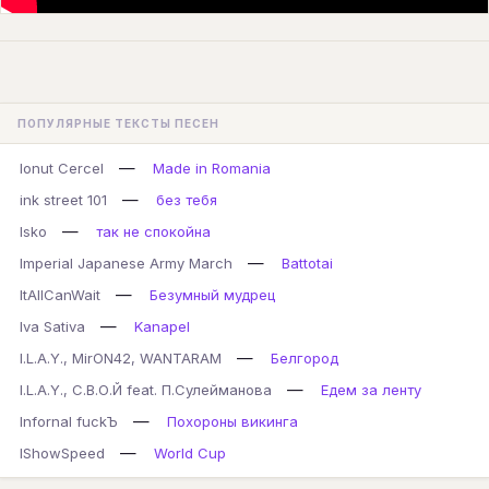
ПОПУЛЯРНЫЕ ТЕКСТЫ ПЕСЕН
—
Ionut Cercel
Made in Romania
—
ink street 101
без тебя
—
Isko
так не спокойна
—
Imperial Japanese Army March
Battotai
—
ItAllCanWait
Безумный мудрец
—
Iva Sativa
Kanapel
—
I.L.A.Y., MirON42, WANTARAM
Белгород
—
I.L.A.Y., С.В.О.Й feat. П.Сулейманова
Едем за ленту
—
Infornal fuckЪ
Похороны викинга
—
IShowSpeed
World Cup