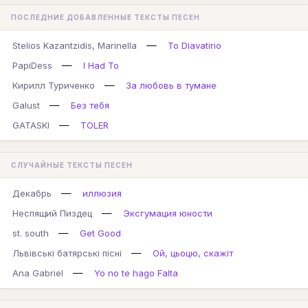
ПОСЛЕДНИЕ ДОБАВЛЕННЫЕ ТЕКСТЫ ПЕСЕН
—
Stelios Kazantzidis, Marinella
To Diavatirio
—
PapiDess
I Had To
—
Кирилл Туриченко
За любовь в тумане
—
Galust
Без тебя
—
GATASKI
TOLER
СЛУЧАЙНЫЕ ТЕКСТЫ ПЕСЕН
—
Декабрь
иллюзия
—
Неспящий Пиздец
Эксгумация юности
—
st. south
Get Good
—
Львівські батярські пісні
Ой, цьоцю, скажіт
—
Ana Gabriel
Yo no te hago Falta