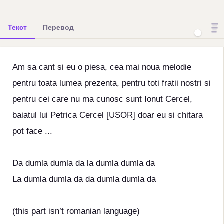
Текст
Перевод
Am sa cant si eu o piesa, cea mai noua melodie
pentru toata lumea prezenta, pentru toti fratii nostri si
pentru cei care nu ma cunosc sunt Ionut Cercel,
baiatul lui Petrica Cercel [USOR] doar eu si chitara
pot face ...
Da dumla dumla da la dumla dumla da
La dumla dumla da da dumla dumla da
(this part isn’t romanian language)