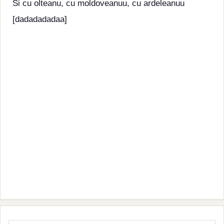
Si cu olteanu, cu moldoveanuu, cu ardeleanuu
[dadadadadaa]