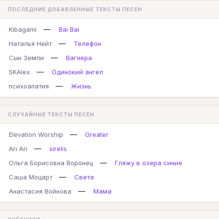
ПОСЛЕДНИЕ ДОБАВЛЕННЫЕ ТЕКСТЫ ПЕСЕН
—
Kibagami
Bai Bai
—
Наталья Нейт
Телефон
—
Сын Земли
Вагнера
—
SKAlex
Одинокий ангел
—
психоапатия
Жизнь
СЛУЧАЙНЫЕ ТЕКСТЫ ПЕСЕН
—
Elevation Worship
Greater
—
Ari Ari
sirelis
—
Ольга Борисовна Воронец
Гляжу в озера синие
—
Саша Моцарт
Света
—
Анастасия Войнова
Мама