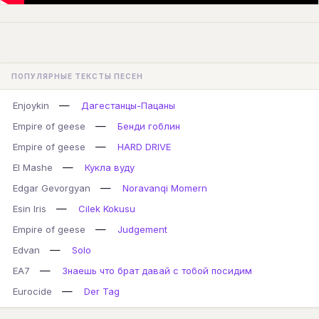
ПОПУЛЯРНЫЕ ТЕКСТЫ ПЕСЕН
—
Enjoykin
Дагестанцы-Пацаны
—
Empire of geese
Бенди гоблин
—
Empire of geese
HARD DRIVE
—
El Mashe
Кукла вуду
—
Edgar Gevorgyan
Noravanqi Momern
—
Esin Iris
Cilek Kokusu
—
Empire of geese
Judgement
—
Edvan
Solo
—
EA7
Знаешь что брат давай с тобой посидим
—
Eurocide
Der Tag