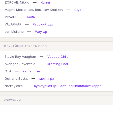
—
ZORCHE, Nikklo
Копия
—
Мария Меженная, Rostislav Khalikov
Шут
—
Mr.Volk
Боль
—
VALAPHAR
Русский дух
—
Jon Mullane
Way Up
СЛУЧАЙНЫЕ ТЕКСТЫ ПЕСЕН
—
Stevie Ray Vaughan
Voodoo Chile
—
Avenged Sevenfold
Creating God
—
GTA
san andres
—
Guf and Basta.
моя игра
—
Norimyxxxo
Культурная ценность зашкаливает kappa
СЧЁТЧИКИ