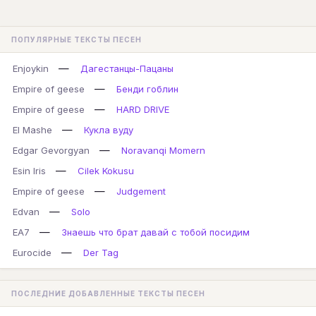
ПОПУЛЯРНЫЕ ТЕКСТЫ ПЕСЕН
—
Enjoykin
Дагестанцы-Пацаны
—
Empire of geese
Бенди гоблин
—
Empire of geese
HARD DRIVE
—
El Mashe
Кукла вуду
—
Edgar Gevorgyan
Noravanqi Momern
—
Esin Iris
Cilek Kokusu
—
Empire of geese
Judgement
—
Edvan
Solo
—
EA7
Знаешь что брат давай с тобой посидим
—
Eurocide
Der Tag
ПОСЛЕДНИЕ ДОБАВЛЕННЫЕ ТЕКСТЫ ПЕСЕН