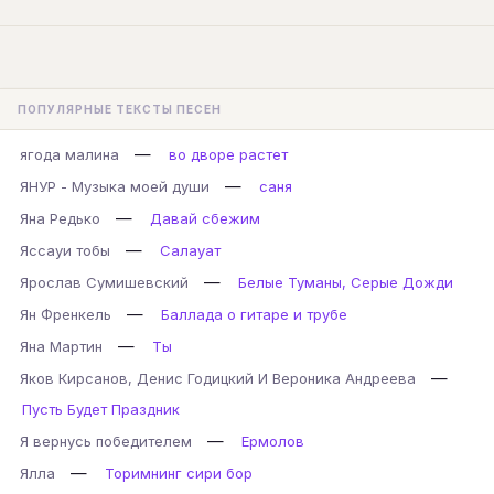
ПОПУЛЯРНЫЕ ТЕКСТЫ ПЕСЕН
—
ягода малина
во дворе растет
—
ЯНУР - Музыка моей души
саня
—
Яна Редько
Давай сбежим
—
Яссауи тобы
Салауат
—
Ярослав Сумишевский
Белые Туманы, Серые Дожди
—
Ян Френкель
Баллада о гитаре и трубе
—
Яна Мартин
Ты
—
Яков Кирсанов, Денис Годицкий И Вероника Андреева
Пусть Будет Праздник
—
Я вернусь победителем
Ермолов
—
Ялла
Торимнинг сири бор