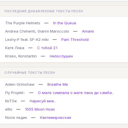
ПОСЛЕДНИЕ ДОБАВЛЕННЫЕ ТЕКСТЫ ПЕСЕН
—
The Purple Helmets
In the Queue
—
Andrea Chimenti, Gianni Maroccolo
Amami
—
Leshy-P feat. SF-A2 miki
Pain Threshold
—
Катя Лова
С тобой 2.1
—
Krisko, Konstantin
Непослушен
СЛУЧАЙНЫЕ ТЕКСТЫ ПЕСЕН
—
Aiden Grimshaw
Breathe Me
—
Fly Projekt-
О мале симпала о мате лана ди самба..
—
KoTGe
Нарисуй мне..
—
elllo
1055 Moon Hoax
—
Noize педик
Кантемировская