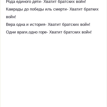
Рода единого дети- Хватит братских войн!
Камрады до победы иль смерти- Хватит братких
войн!
Вера одна и история- Хватит братских войн!
Одни враги,одно горе- Хватит братских войн!