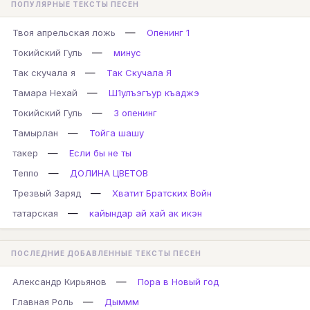
ПОПУЛЯРНЫЕ ТЕКСТЫ ПЕСЕН
—
Твоя апрельская ложь
Опенинг 1
—
Токийский Гуль
минус
—
Так скучала я
Так Скучала Я
—
Тамара Нехай
Ш1улъэгъур къаджэ
—
Токийский Гуль
3 опенинг
—
Тамырлан
Тойга шашу
—
такер
Если бы не ты
—
Теппо
ДОЛИНА ЦВЕТОВ
—
Трезвый Заряд
Хватит Братских Войн
—
татарская
кайындар ай хай ак икэн
ПОСЛЕДНИЕ ДОБАВЛЕННЫЕ ТЕКСТЫ ПЕСЕН
—
Александр Кирьянов
Пора в Новый год
—
Главная Роль
Дыммм