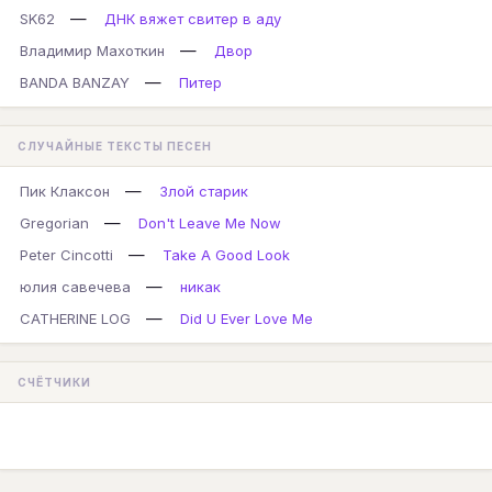
—
SK62
ДНК вяжет свитер в аду
—
Владимир Махоткин
Двор
—
BANDA BANZAY
Питер
СЛУЧАЙНЫЕ ТЕКСТЫ ПЕСЕН
—
Пик Клаксон
Злой старик
—
Gregorian
Don't Leave Me Now
—
Peter Cincotti
Take A Good Look
—
юлия савечева
никак
—
CATHERINE LOG
Did U Ever Love Me
СЧЁТЧИКИ