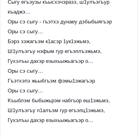
Сыгу егъэузы къысхэчэразэ, ш1улъэгъур
къаджэ…
Оры сэ сыгу - гъэтхэ дунаеу дэбыбыягъэр
Оры сэ сыгу…
Бэрэ зэжагъэм к1асэр 1ук1эжьмэ,
Ш1улъэгъу нэфым гур егъэплъэжьмэ,
Гухэлъы дахэр езыхьыжьагъэр о…
Оры сэ сыгу…
Гъэтхэпэ жьыбгъэм фэмы1эжагъэр
Оры сэ сыгу…
Къыблэм быбыжьрэм набгъор еш1эжьмэ,
Ш1улъэгъу п1алъэм гур егъэпц1эжьмэ,
Гухэлъы дахэр езыхьыжьагъэр о…