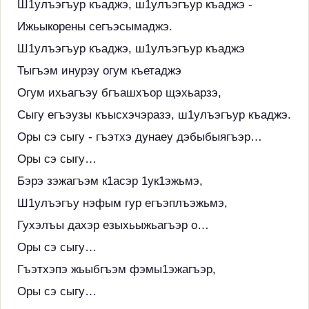
Ш1улъэгъур къаджэ, ш1улъэгъур къаджэ -
Ижьыкорены сегъэсымаджэ.
Ш1улъэгъур къаджэ, ш1улъэгъур къаджэ
Тыгъэм инурэу огум къетаджэ
Огум ихьагъэу бгъашхъор щэхьарзэ,
Сыгу егъэузы къысхэчэразэ, ш1улъэгъур къаджэ.
Оры сэ сыгу - гъэтхэ дунаеу дэбыбыягъэр…
Оры сэ сыгу…
Бэрэ зэжагъэм к1асэр 1ук1эжьмэ,
Ш1улъэгъу нэфым гур егъэплъэжьмэ,
Гухэлъы дахэр езыхьыжьагъэр о…
Оры сэ сыгу…
Гъэтхэпэ жьыбгъэм фэмы1эжагъэр,
Оры сэ сыгу…