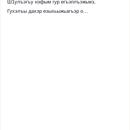
Ш1улъэгъу нэфым гур егъэплъэжьмэ,
Гухэлъы дахэр езыхьыжьагъэр о…