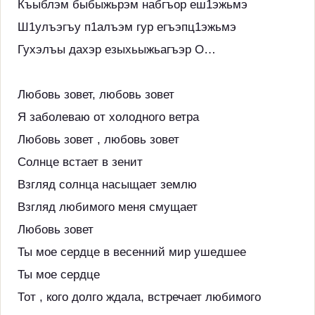
Къыблэм быбыжьрэм набгъор еш1эжьмэ
Ш1улъэгъу п1алъэм гур егъэпц1эжьмэ
Гухэлъы дахэр езыхьыжьагъэр О…
Любовь зовет, любовь зовет
Я заболеваю от холодного ветра
Любовь зовет , любовь зовет
Солнце встает в зенит
Взгляд солнца насыщает землю
Взгляд любимого меня смущает
Любовь зовет
Ты мое сердце в весенний мир ушедшее
Ты мое сердце
Тот , кого долго ждала, встречает любимого