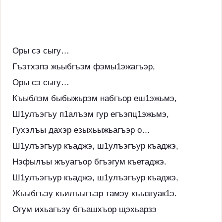
Оры сэ сыгу…
Гъэтхэпэ жьыбгъэм фэмы1эжагъэр,
Оры сэ сыгу…
Къыблэм быбыжьрэм набгъор еш1эжьмэ,
Ш1улъэгъу п1алъэм гур егъэпц1эжьмэ,
Гухэлъы дахэр езыхьыжьагъэр о…
Ш1улъэгъур къаджэ, ш1улъэгъур къаджэ,
Нэфылъы жъуагъор бгъэгум къетаджэ.
Ш1улъэгъур къаджэ, ш1улъэгъур къаджэ,
Жьыбгъэу къилъыгъэр тамэу къызгуак1э.
Огум ихьагъэу бгъашхъор щэхьарзэ