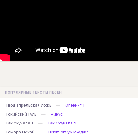
ПОПУЛЯРНЫЕ ТЕКСТЫ ПЕСЕН
—
Твоя апрельская ложь
Опенинг 1
—
Токийский Гуль
минус
—
Так скучала я
Так Скучала Я
—
Тамара Нехай
Ш1улъэгъур къаджэ