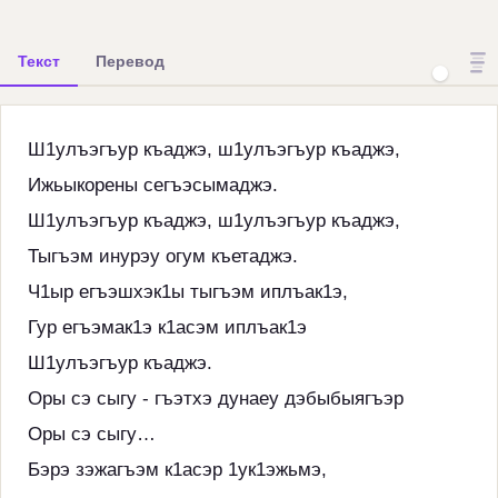
Текст
Перевод
Ш1улъэгъур къаджэ, ш1улъэгъур къаджэ,
Ижьыкорены сегъэсымаджэ.
Ш1улъэгъур къаджэ, ш1улъэгъур къаджэ,
Тыгъэм инурэу огум къетаджэ.
Ч1ыр егъэшхэк1ы тыгъэм иплъак1э,
Гур егъэмак1э к1асэм иплъак1э
Ш1улъэгъур къаджэ.
Оры сэ сыгу - гъэтхэ дунаеу дэбыбыягъэр
Оры сэ сыгу…
Бэрэ зэжагъэм к1асэр 1ук1эжьмэ,