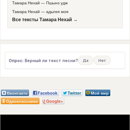
Тамара Нехай
—
Пшынэ удж
Тамара Нехай
—
адыгея моя
Все тексты Тамара Нехай →
Опрос:
Верный ли текст песни?
Да
Нет
Вконтакте
Facebook
Twitter
Мой мир
Одноклассники
Google+