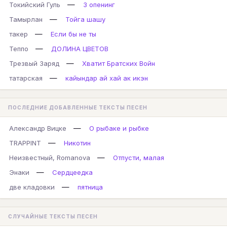
—
Токийский Гуль
3 опенинг
—
Тамырлан
Тойга шашу
—
такер
Если бы не ты
—
Теппо
ДОЛИНА ЦВЕТОВ
—
Трезвый Заряд
Хватит Братских Войн
—
татарская
кайындар ай хай ак икэн
ПОСЛЕДНИЕ ДОБАВЛЕННЫЕ ТЕКСТЫ ПЕСЕН
—
Александр Вицке
О рыбаке и рыбке
—
TRAPPINT
Никотин
—
Неизвестный, Romanova
Отпусти, малая
—
Энаки
Сердцеедка
—
две кладовки
пятница
СЛУЧАЙНЫЕ ТЕКСТЫ ПЕСЕН