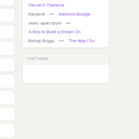
Песня О Тбилиси
—
Kanjani8
Kaimono Boogie
—
люис армстронг
A Kiss to Build a Dream On
—
Bishop Briggs
The Way I Do
СЧЁТЧИКИ