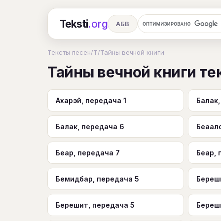
Teksti
.org
АБВ
Ru
А
Б
В
Г
Д
Е
Тексты песен
/
Т
/
Тайны вечной книги
Тайны вечной книги те
Ч
Ш
Э
Ю
Я
En
A
R
S
T
U
V
W
X
Ахарэй, передача 1
Балак,
Балак, передача 6
Беаал
Беар, передача 7
Беар, 
Бемидбар, передача 5
Береш
Берешит, передача 5
Береш