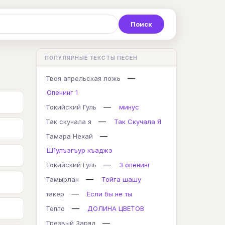
Р
С
Т
У
Ф
Х
Ц
ПОПУЛЯРНЫЕ ТЕКСТЫ ПЕСЕН
K
L
M
N
O
P
Q
—
Твоя апрельская ложь
Опенинг 1
—
Токийский Гуль
минус
—
Так скучала я
Так Скучала Я
—
Тамара Нехай
Ш1улъэгъур къаджэ
—
Токийский Гуль
3 опенинг
—
Тамырлан
Тойга шашу
—
такер
Если бы не ты
—
Теппо
ДОЛИНА ЦВЕТОВ
—
Трезвый Заряд