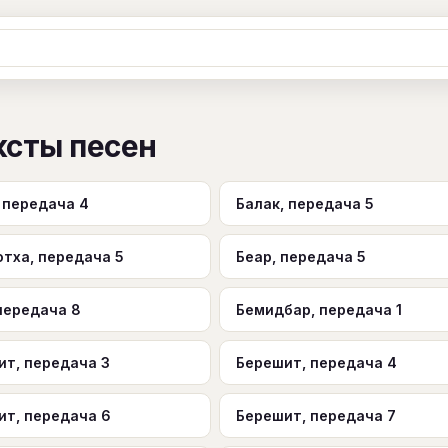
Ж
З
И
К
Л
М
Н
О
П
ксты песен
B
C
D
E
F
G
H
I
J
Y
Z
#
 передача 4
Балак, передача 5
отха, передача 5
Беар, передача 5
передача 8
Бемидбар, передача 1
ит, передача 3
Берешит, передача 4
ит, передача 6
Берешит, передача 7