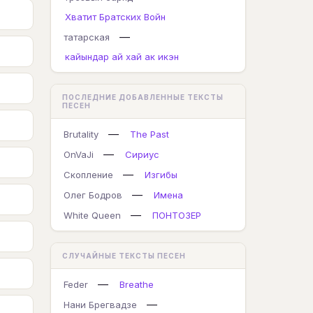
Хватит Братских Войн
—
татарская
кайындар ай хай ак икэн
ПОСЛЕДНИЕ ДОБАВЛЕННЫЕ ТЕКСТЫ
ПЕСЕН
—
Brutality
The Past
—
OnVaJi
Сириус
—
Скопление
Изгибы
—
Олег Бодров
Имена
—
White Queen
ПОНТОЗЕР
СЛУЧАЙНЫЕ ТЕКСТЫ ПЕСЕН
—
Feder
Breathe
—
Нани Брегвадзе