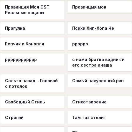
Провинция Моя OST
Провинцыя моя
Реальные пацаны
Прогулка
Психи Хип-Хопа Че
Репчик и Конопля
рррррр
рррррррррррр
с нами братка водник и
его сестра анаша
Сальто назад... Головой
Самый накуренный рэп
о потолок
Свободный Стиль
Стихотворение
Строгий
Там таз стелит