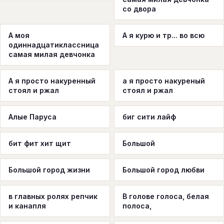
со двора
А моя
А я курю и тр... во всю
одиннадцатиклассница
самая милая девчонка
А я просто накуренный
а я просто накуреный
стоял и ржал
стоял и ржал
Алые Паруса
биг сити лайф
бит фит хит щит
Большой
Большой город жизни
Большой город любви
в главных ролях репчик
В голове голоса, белая
и канапля
полоса,