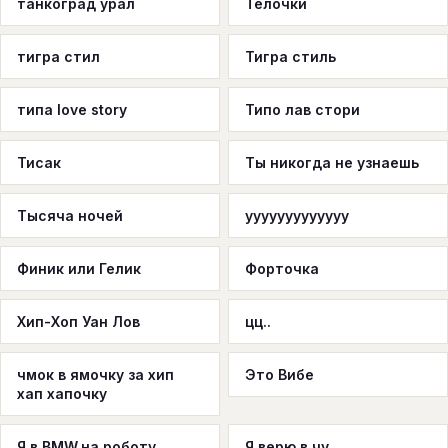
танкоград урал
Тёлочки
тигра стил
Тигра стиль
типа love story
Типо лав стори
Тисак
Ты никогда не узнаешь
Тысяча ночей
ууууууууууууу
Финик или Гелик
Форточка
Хип-Хоп Уан Лов
цц..
чмок в ямочку за хип
Это Вибе
хап хапочку
Я в BMW,на роботу...
Я верю в чу