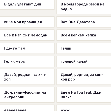
В даль улетают дни
В моём городе звезд не
видно
вибе моя провинцая
Вот Она Даватара
Все В Рэп фит Чемодан
Всем кепкам кепка
Где-то там
Гелик
Гелик мерс
головой качай
Давай, родная, за хип-
Давай, родная, за хип-
хоп
хоп ррр
До-ре-ми-фасолим на
Едем На Гоа feat. Джи
антресоли
Вилкс
ееееееееее
жжж