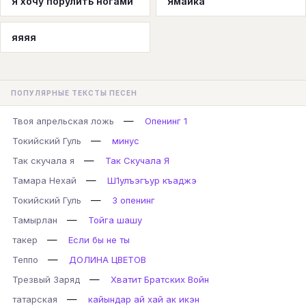
Я хочу порулить ногами
Ямайка
яяяя
ПОПУЛЯРНЫЕ ТЕКСТЫ ПЕСЕН
—
Твоя апрельская ложь
Опенинг 1
—
Токийский Гуль
минус
—
Так скучала я
Так Скучала Я
—
Тамара Нехай
Ш1улъэгъур къаджэ
—
Токийский Гуль
3 опенинг
—
Тамырлан
Тойга шашу
—
такер
Если бы не ты
—
Теппо
ДОЛИНА ЦВЕТОВ
—
Трезвый Заряд
Хватит Братских Войн
—
татарская
кайындар ай хай ак икэн