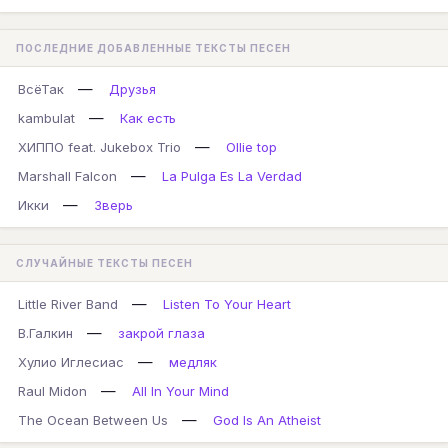
ПОСЛЕДНИЕ ДОБАВЛЕННЫЕ ТЕКСТЫ ПЕСЕН
—
ВсёТак
Друзья
—
kambulat
Как есть
—
ХИППО feat. Jukebox Trio
Ollie top
—
Marshall Falcon
La Pulga Es La Verdad
—
Икки
Зверь
СЛУЧАЙНЫЕ ТЕКСТЫ ПЕСЕН
—
Little River Band
Listen To Your Heart
—
В.Галкин
закрой глаза
—
Хулио Иглесиас
медляк
—
Raul Midon
All In Your Mind
—
The Ocean Between Us
God Is An Atheist