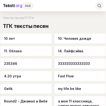
Teksti
.org
АБВ
Ru
А
Б
В
Г
Д
Е
Ж
З
Тексты песен
/
Т
/
ТГК
ТГК тексты песен
И
К
Л
М
Н
О
П
Р
С
Т
У
Ф
Х
Ц
Ч
Ш
Э
Ю
10 лет
10. Человек дождя
Я
En
A
B
C
D
E
F
G
11. Облака
14. Лайфсэйва
H
I
J
K
L
M
N
O
P
Q
R
S
T
U
V
W
X
Y
235346
333333333333333
Z
#
4.20 утра
Fast Flow
Gelik
my life be like
Round2 - Джамал и Вибе
а моя 11 классница,
самая милая девчонка