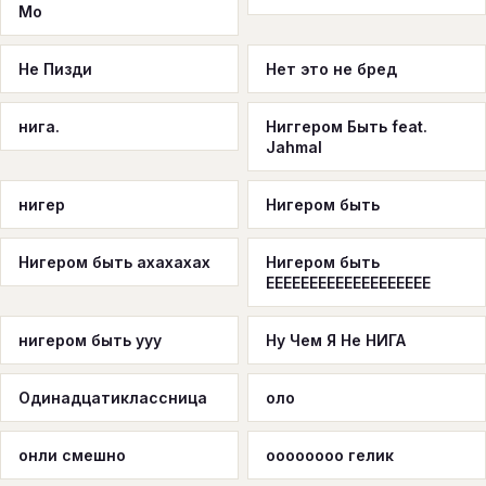
Мо
Не Пизди
Нет это не бред
нига.
Ниггером Быть feat.
Jahmal
нигер
Нигером быть
Нигером быть ахахахах
Нигером быть
ЕЕЕЕЕЕЕЕЕЕЕЕЕЕЕЕЕЕЕ
нигером быть ууу
Ну Чем Я Не НИГА
Одинадцатиклассница
оло
онли смешно
оооооооо гелик