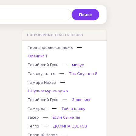
Р
С
Т
У
Ф
Х
Ц
ПОПУЛЯРНЫЕ ТЕКСТЫ ПЕСЕН
K
L
M
N
O
P
Q
—
Твоя апрельская ложь
Опенинг 1
—
Токийский Гуль
минус
—
Так скучала я
Так Скучала Я
—
Тамара Нехай
Ш1улъэгъур къаджэ
—
Токийский Гуль
3 опенинг
—
Тамырлан
Тойга шашу
—
такер
Если бы не ты
—
Теппо
ДОЛИНА ЦВЕТОВ
—
Трезвый Заряд