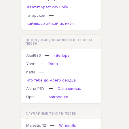
Хватит Братских Войн
—
татарская
кайындар ай хай ак икэн
ПОСЛЕДНИЕ ДОБАВЛЕННЫЕ ТЕКСТЫ
ПЕСЕН
—
Axel636
interloper
—
Yann
Dada
—
natta
что тебе до моего сердца
—
Aisha PSY
Остановись.
—
Eipriil
Astronauta
СЛУЧАЙНЫЕ ТЕКСТЫ ПЕСЕН
—
Majestic 12
Windmills