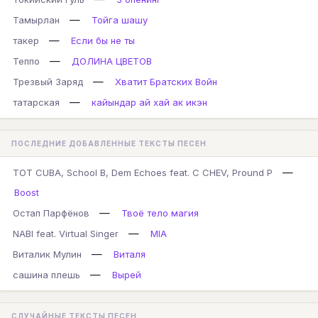
—
Тамырлан
Тойга шашу
—
такер
Если бы не ты
—
Теппо
ДОЛИНА ЦВЕТОВ
—
Трезвый Заряд
Хватит Братских Войн
—
татарская
кайындар ай хай ак икэн
ПОСЛЕДНИЕ ДОБАВЛЕННЫЕ ТЕКСТЫ ПЕСЕН
—
TOT CUBA, School B, Dem Echoes feat. C CHEV, Pround P
Boost
—
Остап Парфёнов
Твоё тело магия
—
NABI feat. Virtual Singer
MIA
—
Виталик Мулин
Виталя
—
сашина плешь
Вырей
СЛУЧАЙНЫЕ ТЕКСТЫ ПЕСЕН