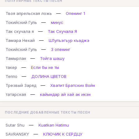
ПОПУЛЯРНЫЕ ТЕКСТЫ ПЕСЕН
—
Твоя апрельская ложь
Опенинг 1
—
Токийский Гуль
минус
—
Так скучала я
Так Скучала Я
—
Тамара Нехай
Ш1улъэгъур къаджэ
—
Токийский Гуль
3 опенинг
—
Тамырлан
Тойга шашу
—
такер
Если бы не ты
—
Теппо
ДОЛИНА ЦВЕТОВ
—
Трезвый Заряд
Хватит Братских Войн
—
татарская
кайындар ай хай ак икэн
ПОСЛЕДНИЕ ДОБАВЛЕННЫЕ ТЕКСТЫ ПЕСЕН
—
Sutar Shu
Kuatkan Hatimu
—
SAVRANSKY
КЛЮЧИК К СЕРДЦУ