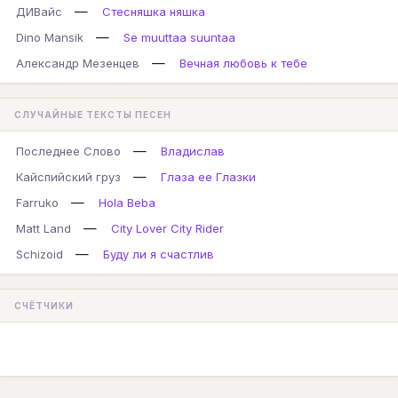
—
ДИВайс
Стесняшка няшка
—
Dino Mansik
Se muuttaa suuntaa
—
Александр Мезенцев
Вечная любовь к тебе
СЛУЧАЙНЫЕ ТЕКСТЫ ПЕСЕН
—
Последнее Слово
Владислав
—
Кайспийский груз
Глаза ее Глазки
—
Farruko
Hola Beba
—
Matt Land
City Lover City Rider
—
Schizoid
Буду ли я счастлив
СЧЁТЧИКИ