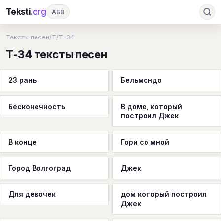
Teksti
.org
АБВ
Ru
А
Б
В
Г
Д
Е
Ж
З
Тексты песен
/
Т
/
Т-34
Т-34 тексты песен
И
К
Л
М
Н
О
П
Р
С
Т
У
Ф
Х
Ц
Ч
Ш
Э
Ю
23 раны
Бельмондо
Я
En
A
B
C
D
E
F
G
Бесконечность
В доме, который
H
I
J
K
L
M
N
O
P
построил Джек
Q
R
S
T
U
V
W
X
Y
В конце
Гори со мной
Z
#
Город Волгоград
Джек
Для девочек
дом который построил
Джек